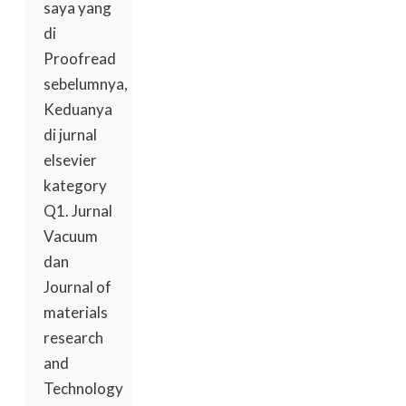
saya yang
di
Proofread
sebelumnya,
Keduanya
di jurnal
elsevier
kategory
Q1. Jurnal
Vacuum
dan
Journal of
materials
research
and
Technology