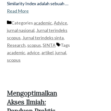
Similarity Index adalah sebuah …
Read More
Categories
academic
,
Advice
,
jurnal nasional
,
Jurnal terindeks
scopus
,
Jurnal terindeks sinta
,
Research
,
scopus
,
SINTA
Tags
academic
,
advice
,
artikel
,
jurnal
,
scopus
Mengoptimalkan
Akses Ilmiah: