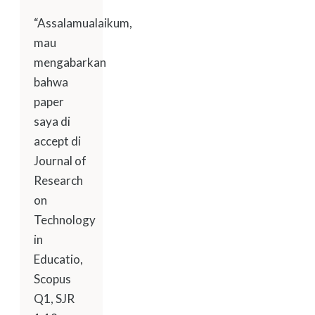
“Assalamualaikum,
mau
mengabarkan
bahwa
paper
saya di
accept di
Journal of
Research
on
Technology
in
Educatio,
Scopus
Q1, SJR