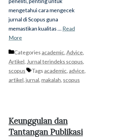
peneliti, penting untuk
mengetahui cara mengecek
jurnal di Scopus guna
memastikan kualitas …
Read
More
Categories
academic
,
Advice
,
Artikel
,
Jurnal terindeks scopus
,
scopus
Tags
academic
,
advice
,
artikel
,
jurnal
,
makalah
,
scopus
Keunggulan dan
Tantangan Publikasi