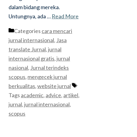
dalam bidang mereka.
Untungnya, ada …
Read More
Categories
cara mencari
jurnal internasional
,
Jasa
translate Jurnal
,
jurnal
internasional gratis
,
jurnal
nasional
,
Jurnal terindeks
scopus
,
mengecek jurnal
berkualitas
,
website jurnal
Tags
academic
,
advice
,
artikel
,
jurnal
,
jurnal internasional
,
scopus