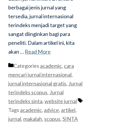
berbagai jenis jurnal yang
tersedia, jurnal internasional
terindeks menjadi target yang
sangat diinginkan bagi para
peneliti. Dalam artikel ini, kita
akan …
Read More
Categories
academic
,
cara
mencari jurnal internasional
,
jurnal internasional gratis
,
Jurnal
terindeks scopus
,
Jurnal
terindeks sinta
,
website jurnal
Tags
academic
,
advice
,
artikel
,
jurnal
,
makalah
,
scopus
,
SINTA