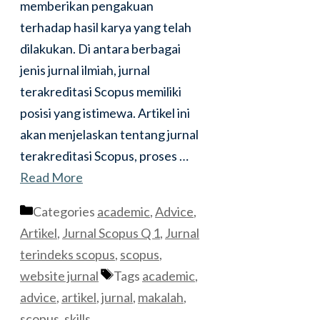
memberikan pengakuan
terhadap hasil karya yang telah
dilakukan. Di antara berbagai
jenis jurnal ilmiah, jurnal
terakreditasi Scopus memiliki
posisi yang istimewa. Artikel ini
akan menjelaskan tentang jurnal
terakreditasi Scopus, proses …
Read More
Categories
academic
,
Advice
,
Artikel
,
Jurnal Scopus Q 1
,
Jurnal
terindeks scopus
,
scopus
,
website jurnal
Tags
academic
,
advice
,
artikel
,
jurnal
,
makalah
,
scopus
,
skills