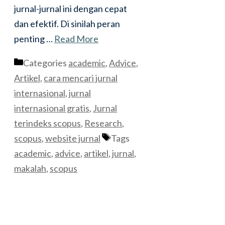
jurnal-jurnal ini dengan cepat
dan efektif. Di sinilah peran
penting …
Read More
Categories
academic
,
Advice
,
Artikel
,
cara mencari jurnal
internasional
,
jurnal
internasional gratis
,
Jurnal
terindeks scopus
,
Research
,
scopus
,
website jurnal
Tags
academic
,
advice
,
artikel
,
jurnal
,
makalah
,
scopus