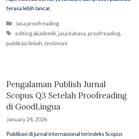
terasa lebih lancar.
Categories
Jasa proofreading
Tags
editing akademik
,
jasa bahasa
,
proofreading
,
publikasi ilmiah
,
testimoni
Pengalaman Publish Jurnal
Scopus Q3 Setelah Proofreading
di GoodLingua
January 24, 2026
Publikasi di jurnal internasional terindeks Scopus