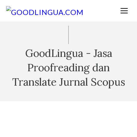
Skip
M
to
content
GoodLingua - Jasa
Proofreading dan
Translate Jurnal Scopus