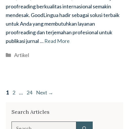
proofreading berkualitas internasional semakin
mendesak. GoodLingua hadir sebagai solusi terbaik
untuk Anda yang membutuhkan layanan
proofreading dan terjemahan profesional untuk
publikasi jurnal …
Read More
Categories
Artikel
Page
Page
Page
1
2
…
24
Next
→
Search Articles
Search