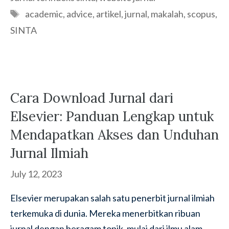
Tags
academic
,
advice
,
artikel
,
jurnal
,
makalah
,
scopus
,
SINTA
Cara Download Jurnal dari
Elsevier: Panduan Lengkap untuk
Mendapatkan Akses dan Unduhan
Jurnal Ilmiah
July 12, 2023
Elsevier merupakan salah satu penerbit jurnal ilmiah
terkemuka di dunia. Mereka menerbitkan ribuan
jurnal dengan beragam topik, mulai dari ilmu alam,