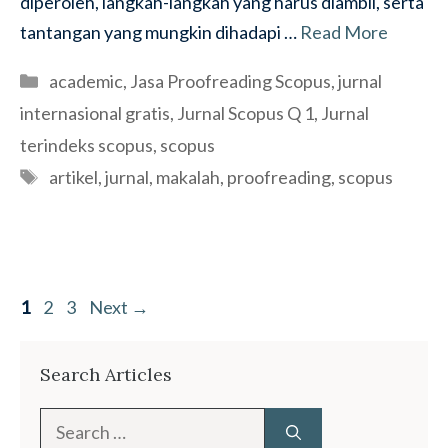
diperoleh, langkah-langkah yang harus diambil, serta
tantangan yang mungkin dihadapi …
Read More
Categories
academic
,
Jasa Proofreading Scopus
,
jurnal
internasional gratis
,
Jurnal Scopus Q 1
,
Jurnal
terindeks scopus
,
scopus
Tags
artikel
,
jurnal
,
makalah
,
proofreading
,
scopus
Page
Page
Page
1
2
3
Next
→
Search Articles
Search