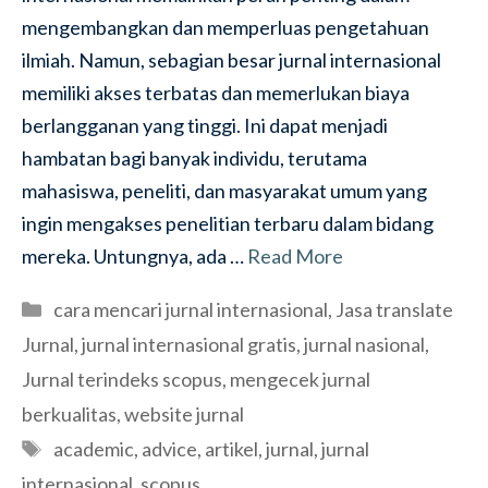
mengembangkan dan memperluas pengetahuan
ilmiah. Namun, sebagian besar jurnal internasional
memiliki akses terbatas dan memerlukan biaya
berlangganan yang tinggi. Ini dapat menjadi
hambatan bagi banyak individu, terutama
mahasiswa, peneliti, dan masyarakat umum yang
ingin mengakses penelitian terbaru dalam bidang
mereka. Untungnya, ada …
Read More
Categories
cara mencari jurnal internasional
,
Jasa translate
Jurnal
,
jurnal internasional gratis
,
jurnal nasional
,
Jurnal terindeks scopus
,
mengecek jurnal
berkualitas
,
website jurnal
Tags
academic
,
advice
,
artikel
,
jurnal
,
jurnal
internasional
,
scopus