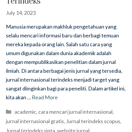
Terindeks
July 14, 2023
Manusia merupakan makhluk pengetahuan yang
selalu mencari informasi baru dan berbagi temuan
mereka kepada orang lain. Salah satu cara yang
umum digunakan dalam dunia akademik adalah
dengan mempublikasikan penelitian dalam jurnal
ilmiah. Di antara berbagai jenis jurnal yang tersedia,
jurnal internasional terindeks menjadi target yang
sangat diinginkan bagi para peneliti. Dalam artikel ini,
kita akan …
Read More
Categories
academic
,
cara mencari jurnal internasional
,
jurnal internasional gratis
,
Jurnal terindeks scopus
,
Jurnal terindeks sinta
,
website jurnal