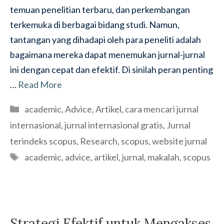
temuan penelitian terbaru, dan perkembangan
terkemuka di berbagai bidang studi. Namun,
tantangan yang dihadapi oleh para peneliti adalah
bagaimana mereka dapat menemukan jurnal-jurnal
ini dengan cepat dan efektif. Di sinilah peran penting
…
Read More
Categories
academic
,
Advice
,
Artikel
,
cara mencari jurnal
internasional
,
jurnal internasional gratis
,
Jurnal
terindeks scopus
,
Research
,
scopus
,
website jurnal
Tags
academic
,
advice
,
artikel
,
jurnal
,
makalah
,
scopus
Strategi Efektif untuk Mengakses