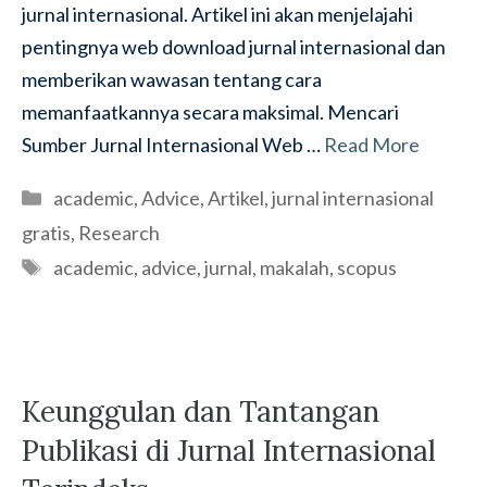
jurnal internasional. Artikel ini akan menjelajahi
pentingnya web download jurnal internasional dan
memberikan wawasan tentang cara
memanfaatkannya secara maksimal. Mencari
Sumber Jurnal Internasional Web …
Read More
Categories
academic
,
Advice
,
Artikel
,
jurnal internasional
gratis
,
Research
Tags
academic
,
advice
,
jurnal
,
makalah
,
scopus
Keunggulan dan Tantangan
Publikasi di Jurnal Internasional