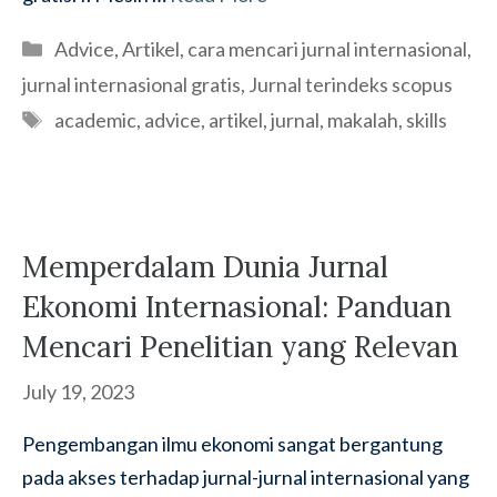
Categories
Advice
,
Artikel
,
cara mencari jurnal internasional
,
jurnal internasional gratis
,
Jurnal terindeks scopus
Tags
academic
,
advice
,
artikel
,
jurnal
,
makalah
,
skills
Memperdalam Dunia Jurnal
Ekonomi Internasional: Panduan
Mencari Penelitian yang Relevan
July 19, 2023
Pengembangan ilmu ekonomi sangat bergantung
pada akses terhadap jurnal-jurnal internasional yang