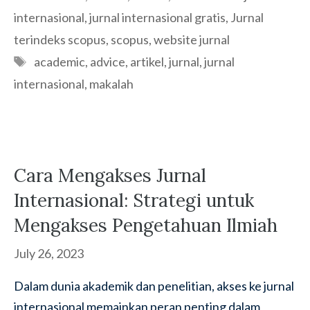
internasional
,
jurnal internasional gratis
,
Jurnal
terindeks scopus
,
scopus
,
website jurnal
Tags
academic
,
advice
,
artikel
,
jurnal
,
jurnal
internasional
,
makalah
Cara Mengakses Jurnal
Internasional: Strategi untuk
Mengakses Pengetahuan Ilmiah
July 26, 2023
Dalam dunia akademik dan penelitian, akses ke jurnal
internasional memainkan peran penting dalam