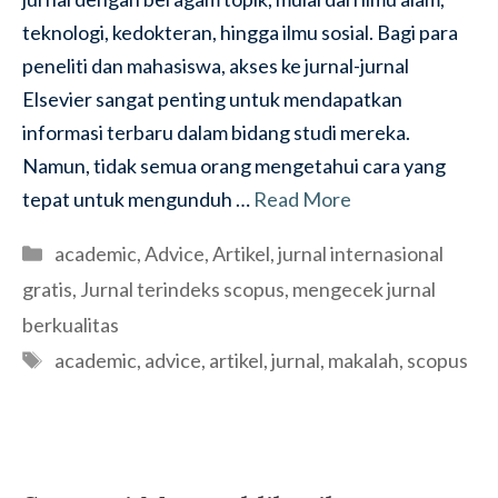
teknologi, kedokteran, hingga ilmu sosial. Bagi para
peneliti dan mahasiswa, akses ke jurnal-jurnal
Elsevier sangat penting untuk mendapatkan
informasi terbaru dalam bidang studi mereka.
Namun, tidak semua orang mengetahui cara yang
tepat untuk mengunduh …
Read More
Categories
academic
,
Advice
,
Artikel
,
jurnal internasional
gratis
,
Jurnal terindeks scopus
,
mengecek jurnal
berkualitas
Tags
academic
,
advice
,
artikel
,
jurnal
,
makalah
,
scopus