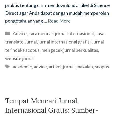
praktis tentang cara mendownload artikel di Science
Direct agar Anda dapat dengan mudah memperoleh
pengetahuan yang …
Read More
Categories
Advice
,
cara mencari jurnal internasional
,
Jasa
translate Jurnal
,
jurnal internasional gratis
,
Jurnal
terindeks scopus
,
mengecek jurnal berkualitas
,
website jurnal
Tags
academic
,
advice
,
artikel
,
jurnal
,
makalah
,
scopus
Tempat Mencari Jurnal
Internasional Gratis: Sumber-