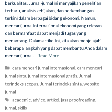
berkualitas. Jurnal-jurnal ini menyajikan penelitian
terbaru, analisis kebijakan, dan perkembangan
terkini dalam berbagai bidang ekonomi. Namun,
mencari jurnal internasional ekonomi yang relevan
dan bermanfaat dapat menjadi tugas yang
menantang. Dalam artikel ini, kita akan menjelajahi
beberapa langkah yang dapat membantu Anda dalam
mencari jurnal …
Read More
Categories
cara mencari jurnal internasional
,
cara mencari
jurnal sinta
,
jurnal internasional gratis
,
Jurnal
terindeks scopus
,
Jurnal terindeks sinta
,
website
jurnal
Tags
academic
,
advice
,
artikel
,
jasa proofreading
,
jurnal
,
skills