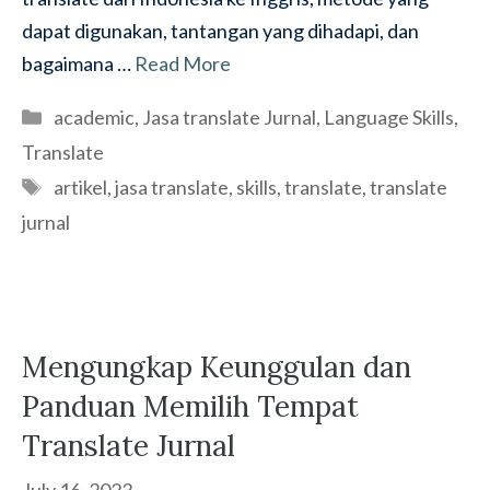
dapat digunakan, tantangan yang dihadapi, dan
bagaimana …
Read More
Categories
academic
,
Jasa translate Jurnal
,
Language Skills
,
Translate
Tags
artikel
,
jasa translate
,
skills
,
translate
,
translate
jurnal
Mengungkap Keunggulan dan
Panduan Memilih Tempat
Translate Jurnal