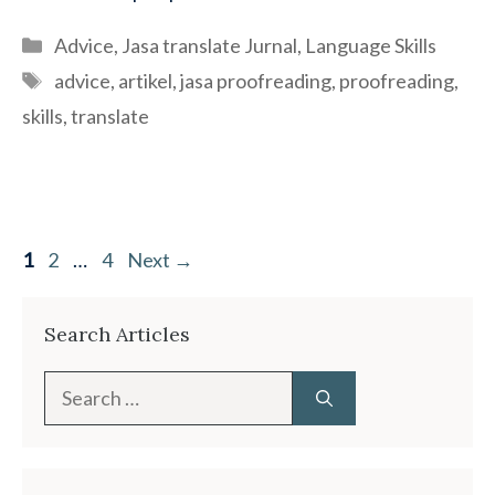
Categories
Advice
,
Jasa translate Jurnal
,
Language Skills
Tags
advice
,
artikel
,
jasa proofreading
,
proofreading
,
skills
,
translate
Page
Page
Page
1
2
…
4
Next
→
Search Articles
Search
for: