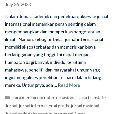
July 26, 2023
Dalam dunia akademik dan penelitian, akses ke jurnal
internasional memainkan peran penting dalam
mengembangkan dan memperluas pengetahuan
ilmiah. Namun, sebagian besar jurnal internasional
memiliki akses terbatas dan memerlukan biaya
berlangganan yang tinggi. Ini dapat menjadi
hambatan bagi banyak individu, terutama
mahasiswa, peneliti, dan masyarakat umum yang
ingin mengakses penelitian terbaru dalam bidang
mereka. Untungnya, ada …
Read More
Categories
cara mencari jurnal internasional
,
Jasa translate
Jurnal
,
jurnal internasional gratis
,
jurnal nasional
,
Jurnal terindeks scopus
,
mengecek jurnal