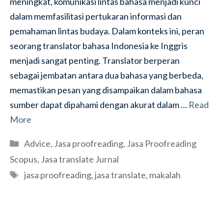
meningkat, komunikasi lintas bahasa menjadi kunci
dalam memfasilitasi pertukaran informasi dan
pemahaman lintas budaya. Dalam konteks ini, peran
seorang translator bahasa Indonesia ke Inggris
menjadi sangat penting. Translator berperan
sebagai jembatan antara dua bahasa yang berbeda,
memastikan pesan yang disampaikan dalam bahasa
sumber dapat dipahami dengan akurat dalam …
Read
More
Categories
Advice
,
Jasa proofreading
,
Jasa Proofreading
Scopus
,
Jasa translate Jurnal
Tags
jasa proofreading
,
jasa translate
,
makalah