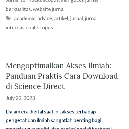
berkualitas
,
website jurnal
Tags
academic
,
advice
,
artikel
,
jurnal
,
jurnal
internasional
,
scopus
Mengoptimalkan Akses Ilmiah:
Panduan Praktis Cara Download
di Science Direct
July 22, 2023
Dalam era digital saat ini, akses terhadap
pengetahuan ilmiah sangatlah penting bagi
mahasiswa, peneliti, dan profesional di berbagai