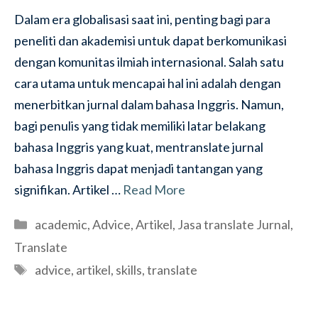
Dalam era globalisasi saat ini, penting bagi para
peneliti dan akademisi untuk dapat berkomunikasi
dengan komunitas ilmiah internasional. Salah satu
cara utama untuk mencapai hal ini adalah dengan
menerbitkan jurnal dalam bahasa Inggris. Namun,
bagi penulis yang tidak memiliki latar belakang
bahasa Inggris yang kuat, mentranslate jurnal
bahasa Inggris dapat menjadi tantangan yang
signifikan. Artikel …
Read More
Categories
academic
,
Advice
,
Artikel
,
Jasa translate Jurnal
,
Translate
Tags
advice
,
artikel
,
skills
,
translate