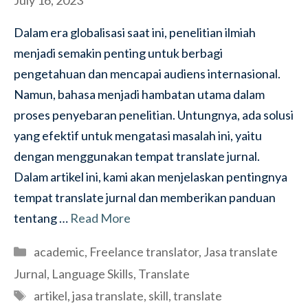
July 16, 2023
Dalam era globalisasi saat ini, penelitian ilmiah
menjadi semakin penting untuk berbagi
pengetahuan dan mencapai audiens internasional.
Namun, bahasa menjadi hambatan utama dalam
proses penyebaran penelitian. Untungnya, ada solusi
yang efektif untuk mengatasi masalah ini, yaitu
dengan menggunakan tempat translate jurnal.
Dalam artikel ini, kami akan menjelaskan pentingnya
tempat translate jurnal dan memberikan panduan
tentang …
Read More
Categories
academic
,
Freelance translator
,
Jasa translate
Jurnal
,
Language Skills
,
Translate
Tags
artikel
,
jasa translate
,
skill
,
translate