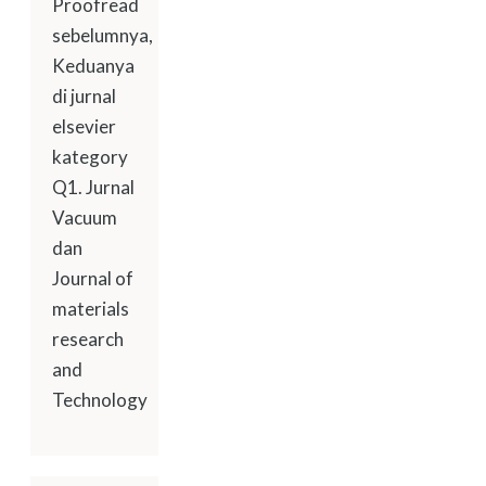
Proofread
sebelumnya,
Keduanya
di jurnal
elsevier
kategory
Q1. Jurnal
Vacuum
dan
Journal of
materials
research
and
Technology