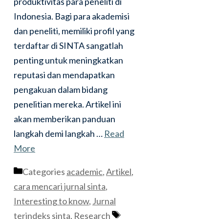
produktivitas para peneliti di
Indonesia. Bagi para akademisi
dan peneliti, memiliki profil yang
terdaftar di SINTA sangatlah
penting untuk meningkatkan
reputasi dan mendapatkan
pengakuan dalam bidang
penelitian mereka. Artikel ini
akan memberikan panduan
langkah demi langkah …
Read
More
Categories
academic
,
Artikel
,
cara mencari jurnal sinta
,
Interesting to know
,
Jurnal
terindeks sinta
,
Research