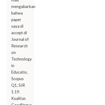
mengabarkan
bahwa
paper
saya di
accept di
Journal of
Research
on
Technology
in
Educatio,
Scopus
Q1, SJR
1.19.
Kualitas
Goodlingua