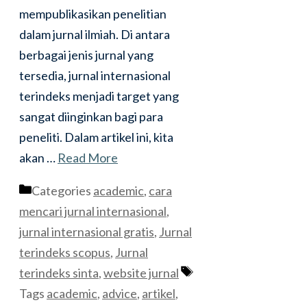
mempublikasikan penelitian
dalam jurnal ilmiah. Di antara
berbagai jenis jurnal yang
tersedia, jurnal internasional
terindeks menjadi target yang
sangat diinginkan bagi para
peneliti. Dalam artikel ini, kita
akan …
Read More
Categories
academic
,
cara
mencari jurnal internasional
,
jurnal internasional gratis
,
Jurnal
terindeks scopus
,
Jurnal
terindeks sinta
,
website jurnal
Tags
academic
,
advice
,
artikel
,