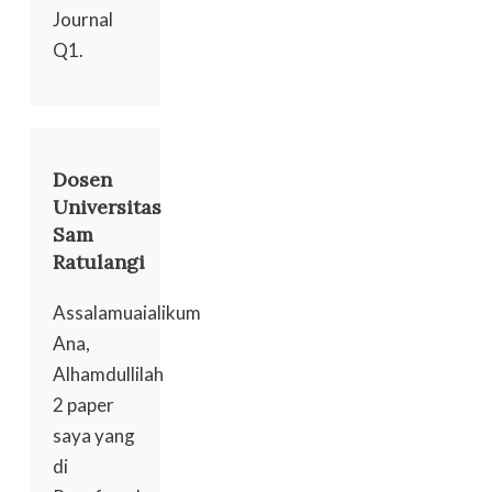
Journal
Q1.
Dosen
Universitas
Sam
Ratulangi
Assalamuaialikum
Ana,
Alhamdullilah
2 paper
saya yang
di