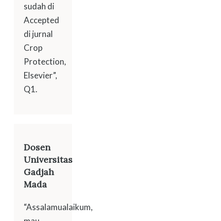
sudah di
Accepted
di jurnal
Crop
Protection,
Elsevier”,
Q1.
Dosen
Universitas
Gadjah
Mada
“Assalamualaikum,
mau