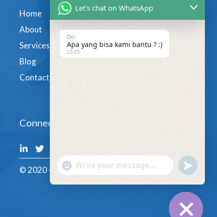
Let's chat on WhatsApp
Home
About
Cici
Apa yang bisa kami bantu ? :)
Services
23:05
Blog
Contact
Connect
undefin
"+chaty_settings.lang.emoji_picker+"
© 2020 - GoodLingua.com
WhatsApp
Message