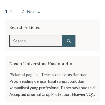
Page
Page
Page
1
2
…
7
Next
→
Search Articles
Search
for:
Dosen Universitas Hasannudin
“Selamat pagi Ibu, Terima kasih atas Bantuan
Proofreading dengan hasil sangat baik dan
komunikasi yang profesional. Paper saya sudah di
Accepted di jurnal Crop Protection, Elsevier”, Q1.