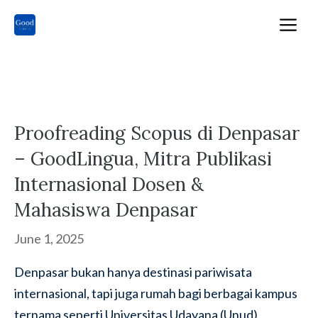
Skip
M
to
content
Proofreading Scopus di Denpasar
– GoodLingua, Mitra Publikasi
Internasional Dosen &
Mahasiswa Denpasar
June 1, 2025
Denpasar bukan hanya destinasi pariwisata
internasional, tapi juga rumah bagi berbagai kampus
ternama seperti Universitas Udayana (Unud),