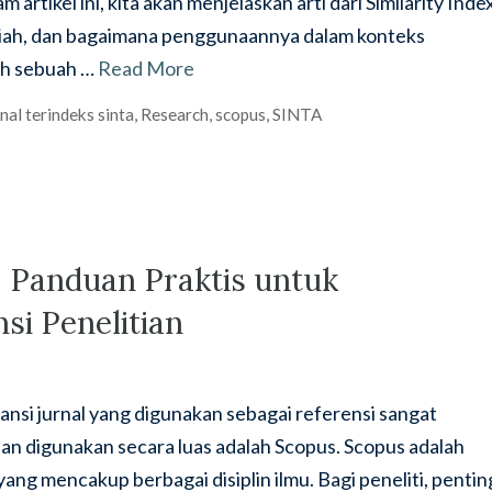
m artikel ini, kita akan menjelaskan arti dari Similarity Index
ilmiah, dan bagaimana penggunaannya dalam konteks
lah sebuah …
Read More
nal terindeks sinta
,
Research
,
scopus
,
SINTA
: Panduan Praktis untuk
si Penelitian
vansi jurnal yang digunakan sebagai referensi sangat
 dan digunakan secara luas adalah Scopus. Scopus adalah
ang mencakup berbagai disiplin ilmu. Bagi peneliti, pentin