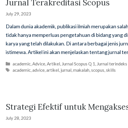
Jurnal Terakreditasi Scopus
July 29, 2023
Dalam dunia akademik, publikasi ilmiah merupakan salah s
tidak hanya memperluas pengetahuan di bidang yang dit
karya yang telah dilakukan. Di antara berbagai jenis jurn
istimewa. Artikel ini akan menjelaskan tentang jurnal t
Categories
academic
,
Advice
,
Artikel
,
Jurnal Scopus Q 1
,
Jurnal terindeks
Tags
academic
,
advice
,
artikel
,
jurnal
,
makalah
,
scopus
,
skills
Strategi Efektif untuk Mengakses
July 28, 2023