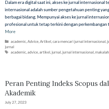
Dalam era digital saat ini, akses ke jurnal internasiona
internasional adalah sumber pengetahuan penting yang
berbagai bidang. Mempunyai akses ke jurnal internasion
profesional untuk tetap terkini dengan perkembangan t
More
Categories
academic
,
Advice
,
Artikel
,
cara mencari jurnal internasional
,
j
jurnal
Tags
academic
,
advice
,
artikel
,
jurnal
,
jurnal internasional
,
makala
Peran Penting Indeks Scopus da
Akademik
July 27, 2023