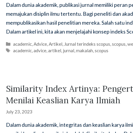
Dalam dunia akademik, publikasi jurnal memiliki peran
memajukan disiplin ilmu tertentu. Bagi peneliti dan aka
mempublikasikan hasil penelitian mereka. Salah satu ind
Dalam artikel ini, kita akan menjelajahi konsep indeks S
Categories
academic
,
Advice
,
Artikel
,
Jurnal terindeks scopus
,
scopus
,
we
Tags
academic
,
advice
,
artikel
,
jurnal
,
makalah
,
scopus
Similarity Index Artinya: Penge
Menilai Keaslian Karya Ilmiah
July 23, 2023
Dalam dunia akademik, integritas dan keaslian karya ilm