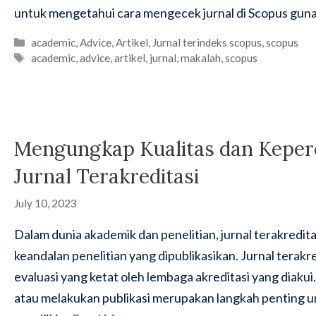
untuk mengetahui cara mengecek jurnal di Scopus guna
Categories
academic
,
Advice
,
Artikel
,
Jurnal terindeks scopus
,
scopus
Tags
academic
,
advice
,
artikel
,
jurnal
,
makalah
,
scopus
Mengungkap Kualitas dan Keper
Jurnal Terakreditasi
July 10, 2023
Dalam dunia akademik dan penelitian, jurnal terakredi
keandalan penelitian yang dipublikasikan. Jurnal terakre
evaluasi yang ketat oleh lembaga akreditasi yang diaku
atau melakukan publikasi merupakan langkah penting u