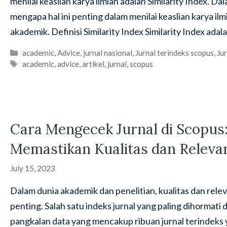
menilai keaslian karya ilmiah adalah Similarity Index. Dala
mengapa hal ini penting dalam menilai keaslian karya 
akademik. Definisi Similarity Index Similarity Index ada
Categories
academic
,
Advice
,
jurnal nasional
,
Jurnal terindeks scopus
,
Jur
Tags
academic
,
advice
,
artikel
,
jurnal
,
scopus
Cara Mengecek Jurnal di Scopus
Memastikan Kualitas dan Relevan
July 15, 2023
Dalam dunia akademik dan penelitian, kualitas dan rele
penting. Salah satu indeks jurnal yang paling dihormati
pangkalan data yang mencakup ribuan jurnal terindeks y