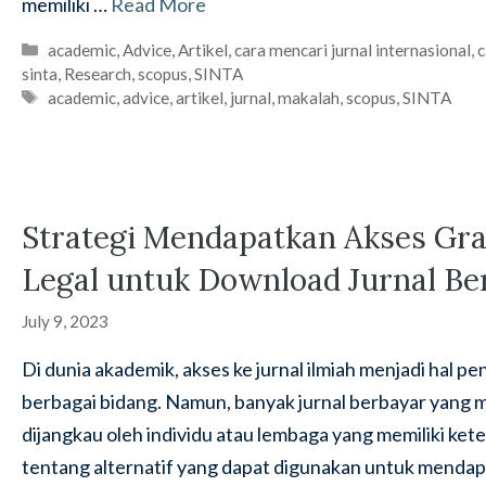
memiliki …
Read More
Categories
academic
,
Advice
,
Artikel
,
cara mencari jurnal internasional
,
c
sinta
,
Research
,
scopus
,
SINTA
Tags
academic
,
advice
,
artikel
,
jurnal
,
makalah
,
scopus
,
SINTA
Strategi Mendapatkan Akses Grati
Legal untuk Download Jurnal Be
July 9, 2023
Di dunia akademik, akses ke jurnal ilmiah menjadi hal pe
berbagai bidang. Namun, banyak jurnal berbayar yang m
dijangkau oleh individu atau lembaga yang memiliki ket
tentang alternatif yang dapat digunakan untuk mendap