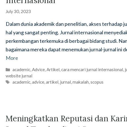
Internasional
July 30, 2023
Dalam dunia akademik dan penelitian, akses terhadap j
hal yang sangat penting. Jurnal internasional menyediak
perkembangan terkemuka di berbagai bidang studi. Namu
bagaimana mereka dapat menemukan jurnal-jurnal ini de
More
Categories
academic
,
Advice
,
Artikel
,
cara mencari jurnal internasional
,
j
website jurnal
Tags
academic
,
advice
,
artikel
,
jurnal
,
makalah
,
scopus
Meningkatkan Reputasi dan Karir