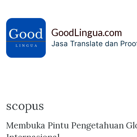
Skip
to
content
GoodLingua.com
Jasa Translate dan Pro
scopus
Membuka Pintu Pengetahuan Glob