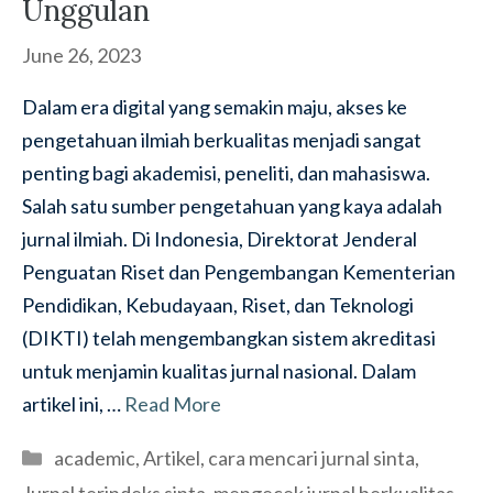
Unggulan
June 26, 2023
Dalam era digital yang semakin maju, akses ke
pengetahuan ilmiah berkualitas menjadi sangat
penting bagi akademisi, peneliti, dan mahasiswa.
Salah satu sumber pengetahuan yang kaya adalah
jurnal ilmiah. Di Indonesia, Direktorat Jenderal
Penguatan Riset dan Pengembangan Kementerian
Pendidikan, Kebudayaan, Riset, dan Teknologi
(DIKTI) telah mengembangkan sistem akreditasi
untuk menjamin kualitas jurnal nasional. Dalam
artikel ini, …
Read More
Categories
academic
,
Artikel
,
cara mencari jurnal sinta
,