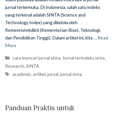
jurnal terkemuka. Di Indonesia, salah satu indeks
yang terkenal adalah SINTA (Science and
Technology Index) yang dikelola oleh
Kemenristekdikti (Kementerian Riset, Teknologi,
dan Pendidikan Tinggi). Dalam artikel ini, kita …
Read
More
Categories
cara mencari jurnal sinta
,
Jurnal terindeks sinta
,
Research
,
SINTA
Tags
academic
,
artikel
,
jurnal
,
jurnal sinta
Panduan Praktis untuk