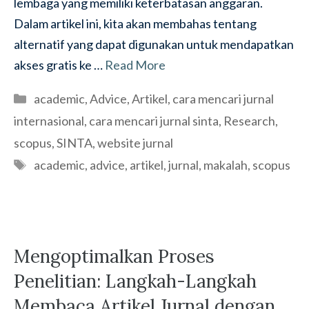
lembaga yang memiliki keterbatasan anggaran.
Dalam artikel ini, kita akan membahas tentang
alternatif yang dapat digunakan untuk mendapatkan
akses gratis ke …
Read More
Categories
academic
,
Advice
,
Artikel
,
cara mencari jurnal
internasional
,
cara mencari jurnal sinta
,
Research
,
scopus
,
SINTA
,
website jurnal
Tags
academic
,
advice
,
artikel
,
jurnal
,
makalah
,
scopus
Mengoptimalkan Proses
Penelitian: Langkah-Langkah
Membaca Artikel Jurnal dengan