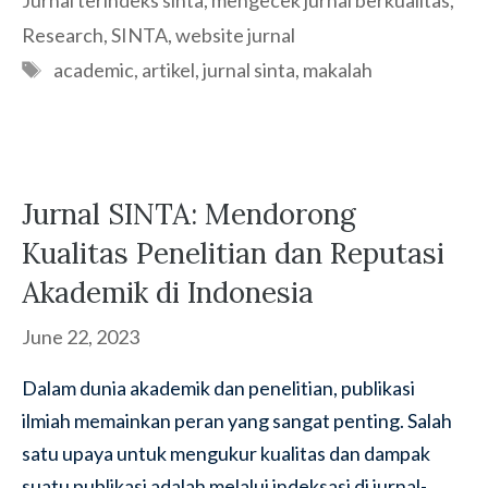
Jurnal terindeks sinta
,
mengecek jurnal berkualitas
,
Research
,
SINTA
,
website jurnal
Tags
academic
,
artikel
,
jurnal sinta
,
makalah
Jurnal SINTA: Mendorong
Kualitas Penelitian dan Reputasi
Akademik di Indonesia
June 22, 2023
Dalam dunia akademik dan penelitian, publikasi
ilmiah memainkan peran yang sangat penting. Salah
satu upaya untuk mengukur kualitas dan dampak
suatu publikasi adalah melalui indeksasi di jurnal-