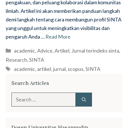
pengakuan, dan peluang kolaborasi dalam komunitas
ilmiah. Artikel ini akan memberikan panduan langkah
demi langkah tentang cara membangun profil SINTA
yang unggul untuk meningkatkan visibilitas dan
pengaruh Anda …
Read More
Categories
academic
,
Advice
,
Artikel
,
Jurnal terindeks sinta
,
Research
,
SINTA
Tags
academic
,
artikel
,
jurnal
,
scopus
,
SINTA
Search Articles
Search
for:
Dosen Universitas Hasannudin