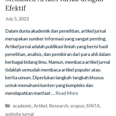
Efektif
July 5, 2023
Dalam dunia akademik dan penelitian, artikel jurnal
merupakan sumber informasi yang sangat penting.
Artikel jurnal adalah publikasi ilmiah yang berisi hasil
penelitian, analisis, dan pemikiran dari para ahli dalam
berbagai bidang ilmu. Namun, membaca artikel jurnal
tidaklah semudah membaca artikel populer atau
berita umum. Diperlukan langkah-langkah khusus
untuk memahami konten yang kompleks dan
mendapatkan manfaat …
Read More
Categories
academic
,
Artikel
,
Research
,
scopus
,
SINTA
,
website jurnal