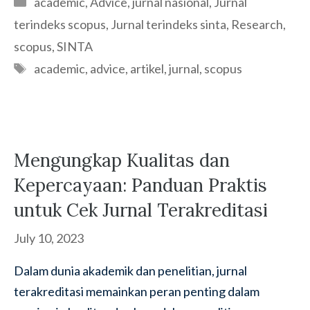
academic
,
Advice
,
jurnal nasional
,
Jurnal
terindeks scopus
,
Jurnal terindeks sinta
,
Research
,
scopus
,
SINTA
Tags
academic
,
advice
,
artikel
,
jurnal
,
scopus
Mengungkap Kualitas dan
Kepercayaan: Panduan Praktis
untuk Cek Jurnal Terakreditasi
July 10, 2023
Dalam dunia akademik dan penelitian, jurnal
terakreditasi memainkan peran penting dalam