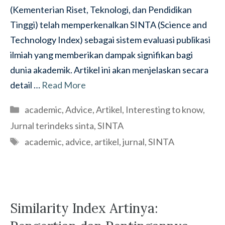
(Kementerian Riset, Teknologi, dan Pendidikan
Tinggi) telah memperkenalkan SINTA (Science and
Technology Index) sebagai sistem evaluasi publikasi
ilmiah yang memberikan dampak signifikan bagi
dunia akademik. Artikel ini akan menjelaskan secara
detail …
Read More
Categories
academic
,
Advice
,
Artikel
,
Interesting to know
,
Jurnal terindeks sinta
,
SINTA
Tags
academic
,
advice
,
artikel
,
jurnal
,
SINTA
Similarity Index Artinya: