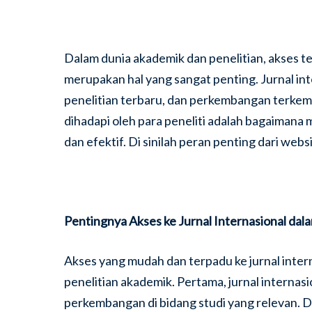
Dalam dunia akademik dan penelitian, akses te
merupakan hal yang sangat penting. Jurnal in
penelitian terbaru, dan perkembangan terkem
dihadapi oleh para peneliti adalah bagaimana
dan efektif. Di sinilah peran penting dari websit
Pentingnya Akses ke Jurnal Internasional dal
Akses yang mudah dan terpadu ke jurnal intern
penelitian akademik. Pertama, jurnal interna
perkembangan di bidang studi yang relevan. De