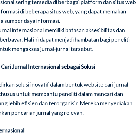
sional sering tersedia di berbagai platform dan situs web
informasi di beberapa situs web, yang dapat memakan
a sumber daya informasi.
rnal internasional memiliki batasan aksesibilitas dan
berbayar. Hal ini dapat menjadi hambatan bagi peneliti
ntuk mengakses jurnal-jurnal tersebut.
ri Jurnal Internasional sebagai Solusi
kan solusi inovatif dalam bentuk website cari jurnal
 khusus untuk membantu peneliti dalam mencari dan
ang lebih efisien dan terorganisir. Mereka menyediakan
hkan pencarian jurnal yang relevan.
ernasional