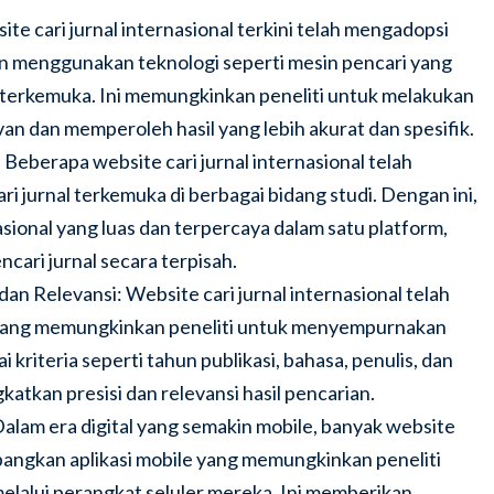
e cari jurnal internasional terkini telah mengadopsi
 menggunakan teknologi seperti mesin pencari yang
 terkemuka. Ini memungkinkan peneliti untuk melakukan
an dan memperoleh hasil yang lebih akurat dan spesifik.
 Beberapa website cari jurnal internasional telah
ri jurnal terkemuka di berbagai bidang studi. Dengan ini,
asional yang luas dan terpercaya dalam satu platform,
ari jurnal secara terpisah.
dan Relevansi: Website cari jurnal internasional telah
n yang memungkinkan peneliti untuk menyempurnakan
kriteria seperti tahun publikasi, bahasa, penulis, dan
katkan presisi dan relevansi hasil pencarian.
 Dalam era digital yang semakin mobile, banyak website
mbangkan aplikasi mobile yang memungkinkan peneliti
melalui perangkat seluler mereka. Ini memberikan