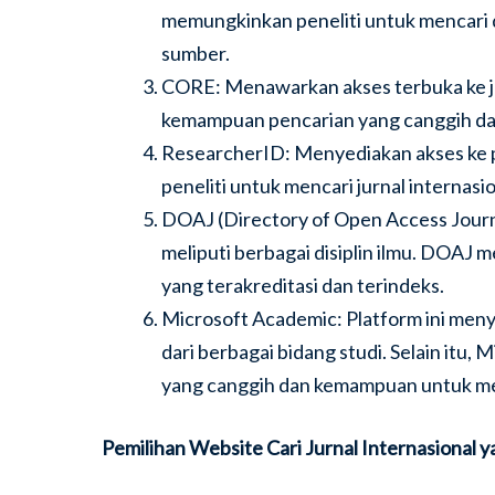
memungkinkan peneliti untuk mencari d
sumber.
CORE: Menawarkan akses terbuka ke jur
kemampuan pencarian yang canggih dan
ResearcherID: Menyediakan akses ke pr
peneliti untuk mencari jurnal internasio
DOAJ (Directory of Open Access Journa
meliputi berbagai disiplin ilmu. DOAJ m
yang terakreditasi dan terindeks.
Microsoft Academic: Platform ini menyed
dari berbagai bidang studi. Selain itu
yang canggih dan kemampuan untuk mem
Pemilihan Website Cari Jurnal Internasional