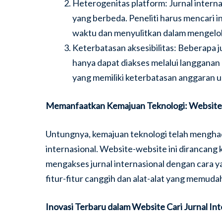
Heterogenitas platform: Jurnal interna
yang berbeda. Peneliti harus mencari 
waktu dan menyulitkan dalam mengelol
Keterbatasan aksesibilitas: Beberapa ju
hanya dapat diakses melalui langganan 
yang memiliki keterbatasan anggaran u
Memanfaatkan Kemajuan Teknologi: Website Ca
Untungnya, kemajuan teknologi telah menghadir
internasional. Website-website ini dirancang
mengakses jurnal internasional dengan cara y
fitur-fitur canggih dan alat-alat yang memuda
Inovasi Terbaru dalam Website Cari Jurnal Int