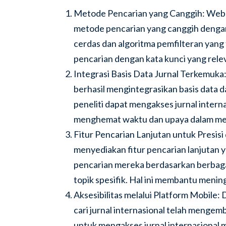
Metode Pencarian yang Canggih: Websit
metode pencarian yang canggih dengan
cerdas dan algoritma pemfilteran yang
pencarian dengan kata kunci yang relev
Integrasi Basis Data Jurnal Terkemuka:
berhasil mengintegrasikan basis data da
peneliti dapat mengakses jurnal intern
menghemat waktu dan upaya dalam menc
Fitur Pencarian Lanjutan untuk Presisi 
menyediakan fitur pencarian lanjuta
pencarian mereka berdasarkan berbagai 
topik spesifik. Hal ini membantu mening
Aksesibilitas melalui Platform Mobile:
cari jurnal internasional telah menge
untuk mengakses jurnal internasional 