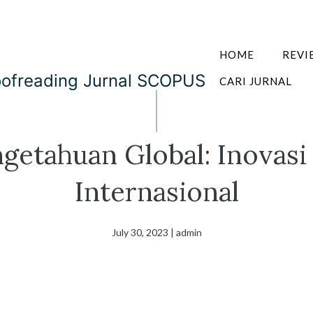
HOME
REVI
oofreading Jurnal SCOPUS
CARI JURNAL
etahuan Global: Inovasi 
Internasional
July 30, 2023
|
admin