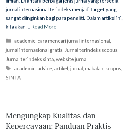
ilmiah. Di antara berbagai jenis jurnal yang tersedia,
jurnal internasional terindeks menjadi target yang
sangat diinginkan bagi para peneliti. Dalam artikel ini,
kita akan …
Read More
Categories
academic
,
cara mencari jurnal internasional
,
jurnal internasional gratis
,
Jurnal terindeks scopus
,
Jurnal terindeks sinta
,
website jurnal
Tags
academic
,
advice
,
artikel
,
jurnal
,
makalah
,
scopus
,
SINTA
Mengungkap Kualitas dan
Kepercayaan: Panduan Praktis