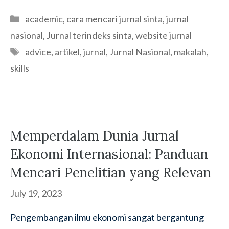
Categories
academic
,
cara mencari jurnal sinta
,
jurnal
nasional
,
Jurnal terindeks sinta
,
website jurnal
Tags
advice
,
artikel
,
jurnal
,
Jurnal Nasional
,
makalah
,
skills
Memperdalam Dunia Jurnal
Ekonomi Internasional: Panduan
Mencari Penelitian yang Relevan
July 19, 2023
Pengembangan ilmu ekonomi sangat bergantung