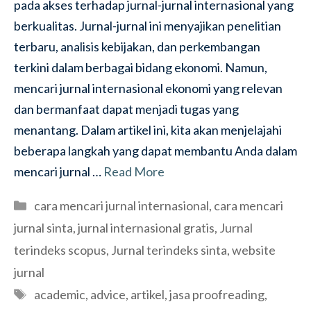
pada akses terhadap jurnal-jurnal internasional yang
berkualitas. Jurnal-jurnal ini menyajikan penelitian
terbaru, analisis kebijakan, dan perkembangan
terkini dalam berbagai bidang ekonomi. Namun,
mencari jurnal internasional ekonomi yang relevan
dan bermanfaat dapat menjadi tugas yang
menantang. Dalam artikel ini, kita akan menjelajahi
beberapa langkah yang dapat membantu Anda dalam
mencari jurnal …
Read More
Categories
cara mencari jurnal internasional
,
cara mencari
jurnal sinta
,
jurnal internasional gratis
,
Jurnal
terindeks scopus
,
Jurnal terindeks sinta
,
website
jurnal
Tags
academic
,
advice
,
artikel
,
jasa proofreading
,