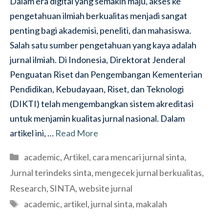
Dalam era digital yang semakin maju, akses ke
pengetahuan ilmiah berkualitas menjadi sangat
penting bagi akademisi, peneliti, dan mahasiswa.
Salah satu sumber pengetahuan yang kaya adalah
jurnal ilmiah. Di Indonesia, Direktorat Jenderal
Penguatan Riset dan Pengembangan Kementerian
Pendidikan, Kebudayaan, Riset, dan Teknologi
(DIKTI) telah mengembangkan sistem akreditasi
untuk menjamin kualitas jurnal nasional. Dalam
artikel ini, …
Read More
Categories
academic
,
Artikel
,
cara mencari jurnal sinta
,
Jurnal terindeks sinta
,
mengecek jurnal berkualitas
,
Research
,
SINTA
,
website jurnal
Tags
academic
,
artikel
,
jurnal sinta
,
makalah