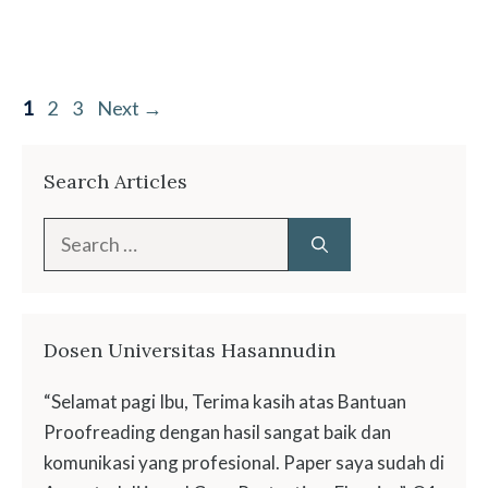
Page
Page
Page
1
2
3
Next
→
Search Articles
Search
for:
Dosen Universitas Hasannudin
“Selamat pagi Ibu, Terima kasih atas Bantuan
Proofreading dengan hasil sangat baik dan
komunikasi yang profesional. Paper saya sudah di