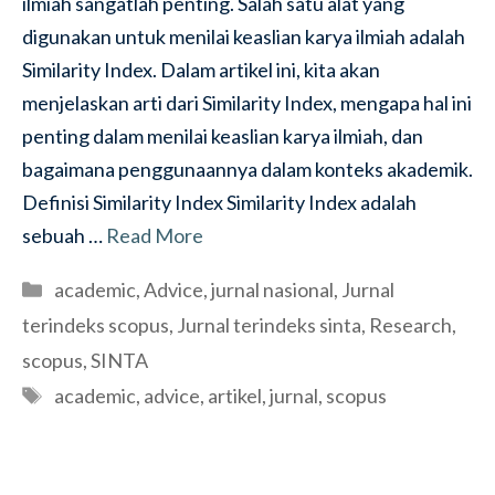
ilmiah sangatlah penting. Salah satu alat yang
digunakan untuk menilai keaslian karya ilmiah adalah
Similarity Index. Dalam artikel ini, kita akan
menjelaskan arti dari Similarity Index, mengapa hal ini
penting dalam menilai keaslian karya ilmiah, dan
bagaimana penggunaannya dalam konteks akademik.
Definisi Similarity Index Similarity Index adalah
sebuah …
Read More
Categories
academic
,
Advice
,
jurnal nasional
,
Jurnal
terindeks scopus
,
Jurnal terindeks sinta
,
Research
,
scopus
,
SINTA
Tags
academic
,
advice
,
artikel
,
jurnal
,
scopus