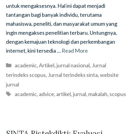
untuk mengaksesnya. Hal ini dapat menjadi
tantangan bagi banyak individu, terutama
mahasiswa, peneliti, dan masyarakat umum yang
ingin mengakses penelitian terbaru. Untungnya,
dengan kemajuan teknologi dan perkembangan
internet, kini tersedia …
Read More
Categories
academic
,
Artikel
,
jurnal nasional
,
Jurnal
terindeks scopus
,
Jurnal terindeks sinta
,
website
jurnal
Tags
academic
,
advice
,
artikel
,
jurnal
,
makalah
,
scopus
SINTA Ristekdikti: Evaluasi