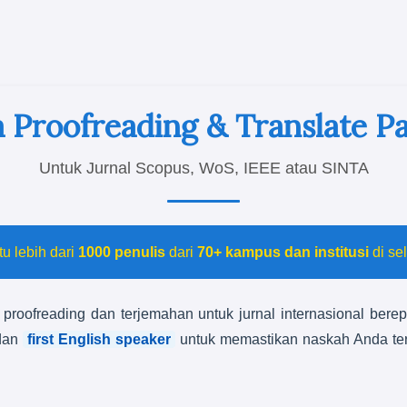
a Proofreading & Translate P
Untuk Jurnal Scopus, WoS, IEEE atau SINTA
u lebih dari
1000 penulis
dari
70+ kampus dan institusi
di se
proofreading dan terjemahan untuk jurnal internasional bere
dan
first English speaker
untuk memastikan naskah Anda ter