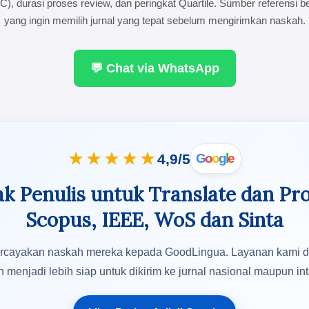
C), durasi proses review, dan peringkat Quartile. Sumber referensi b
yang ingin memilih jurnal yang tepat sebelum mengirimkan naskah.
💬 Chat via WhatsApp
★★★★★
4,9/5
G
o
o
g
l
e
k Penulis untuk Translate dan Pro
Scopus, IEEE, WoS dan Sinta
cayakan naskah mereka kepada GoodLingua. Layanan kami dinil
enjadi lebih siap untuk dikirim ke jurnal nasional maupun int