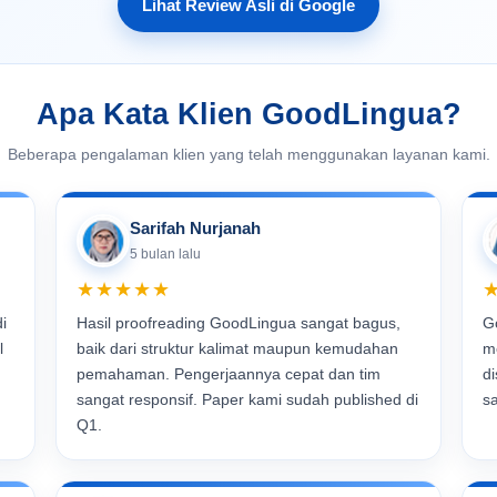
Lihat Review Asli di Google
Apa Kata Klien GoodLingua?
Beberapa pengalaman klien yang telah menggunakan layanan kami.
Sarifah Nurjanah
5 bulan lalu
★★★★★
i
Hasil proofreading GoodLingua sangat bagus,
G
l
baik dari struktur kalimat maupun kemudahan
m
pemahaman. Pengerjaannya cepat dan tim
d
sangat responsif. Paper kami sudah published di
s
Q1.