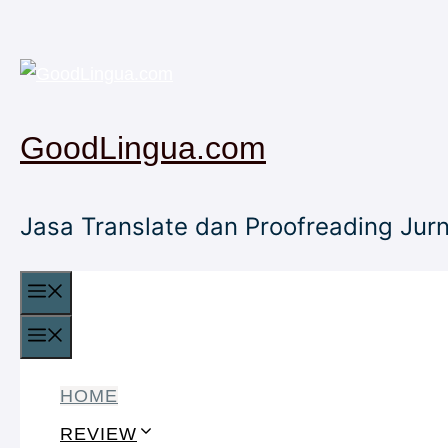
Skip
to
content
GoodLingua.com
Jasa Translate dan Proofreading Ju
MENU
MENU
HOME
REVIEW