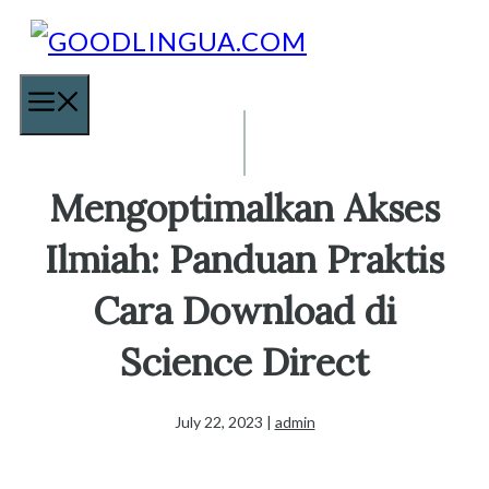
Skip
to
content
MENU
Mengoptimalkan Akses
Ilmiah: Panduan Praktis
Cara Download di
Science Direct
July 22, 2023
|
admin