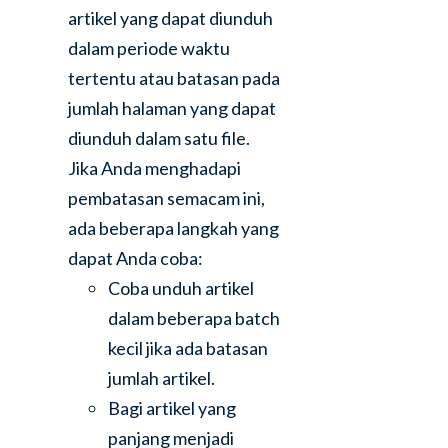
artikel yang dapat diunduh
dalam periode waktu
tertentu atau batasan pada
jumlah halaman yang dapat
diunduh dalam satu file.
Jika Anda menghadapi
pembatasan semacam ini,
ada beberapa langkah yang
dapat Anda coba:
Coba unduh artikel
dalam beberapa batch
kecil jika ada batasan
jumlah artikel.
Bagi artikel yang
panjang menjadi