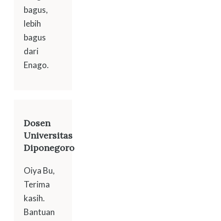
bagus,
lebih
bagus
dari
Enago.
Dosen
Universitas
Diponegoro
Oiya Bu,
Terima
kasih.
Bantuan