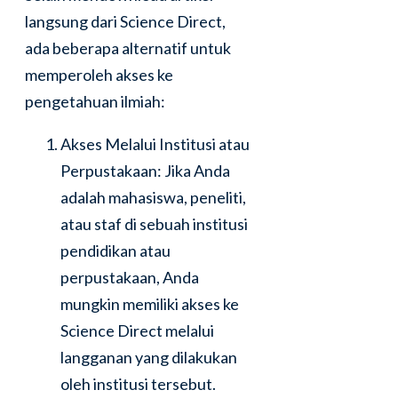
langsung dari Science Direct,
ada beberapa alternatif untuk
memperoleh akses ke
pengetahuan ilmiah:
Akses Melalui Institusi atau
Perpustakaan: Jika Anda
adalah mahasiswa, peneliti,
atau staf di sebuah institusi
pendidikan atau
perpustakaan, Anda
mungkin memiliki akses ke
Science Direct melalui
langganan yang dilakukan
oleh institusi tersebut.