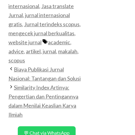
internasional
,
Jasa translate
Jurnal
,
jurnal internasional
gratis
,
Jurnal terindeks scopus
,
mengecek jurnal berkualitas
,
Tags
website jurnal
academic
,
advice
,
artikel
,
jurnal
,
makalah
,
scopus
Biaya Publikasi Jurnal
Nasional: Tantangan dan Solusi
Similarity Index Artinya:
Pengertian dan Pentingannya
dalam Menilai Keaslian Karya
Ilmiah
💬 Chat via WhatsApp