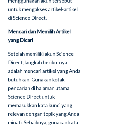
menggunakan akun tersebut
untuk mengakses artikel-artikel
di Science Direct.
Mencari dan Memilih Artikel
yang Dicari
Setelah memiliki akun Science
Direct, langkah berikutnya
adalah mencari artikel yang Anda
butuhkan. Gunakan kotak
pencarian di halaman utama
Science Direct untuk
memasukkan kata kunci yang
relevan dengan topik yang Anda
minati. Sebaiknya, gunakan kata