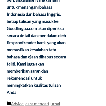
untuk menangani bahasa
Indonesia dan bahasa Inggris.
Setiap tulisan yang masuk ke
Goodlingua.com akan diperiksa
secara detail dan mendalam oleh
tim proofreader kami, yang akan
memastikan kesalahan tata
bahasa dan ejaan dihapus secara
teliti. Kami juga akan
memberikan saran dan
rekomendasi untuk
meningkatkan kualitas tulisan
Anda
Categories
Advice
,
cara mencari jurnal