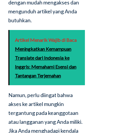
dengan mudah mengakses dan
mengunduh artikel yang Anda
butuhkan.
Artikel Menarik Wajib di Baca
Meningkatkan Kemampuan
Translate dari Indonesia ke
Inggris: Memahami Esensi dan
Tantangan Terjemahan
Namun, perlu diingat bahwa
akses ke artikel mungkin
tergantung pada keanggotaan
atau langganan yang Anda miliki.
Jika Anda menghadapi kendala