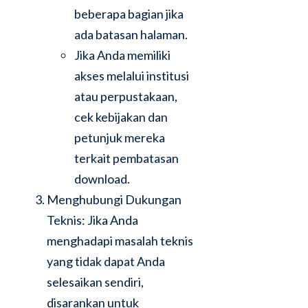
beberapa bagian jika
ada batasan halaman.
Jika Anda memiliki
akses melalui institusi
atau perpustakaan,
cek kebijakan dan
petunjuk mereka
terkait pembatasan
download.
Menghubungi Dukungan
Teknis: Jika Anda
menghadapi masalah teknis
yang tidak dapat Anda
selesaikan sendiri,
disarankan untuk