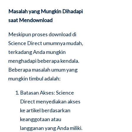
Masalah yang Mungkin Dihadapi
saat Mendownload
Meskipun proses download di
Science Direct umumnya mudah,
terkadang Anda mungkin
menghadapi beberapa kendala.
Beberapa masalah umum yang
mungkin timbul adalah:
Batasan Akses: Science
Direct menyediakan akses
ke artikel berdasarkan
keanggotaan atau
langganan yang Anda miliki.