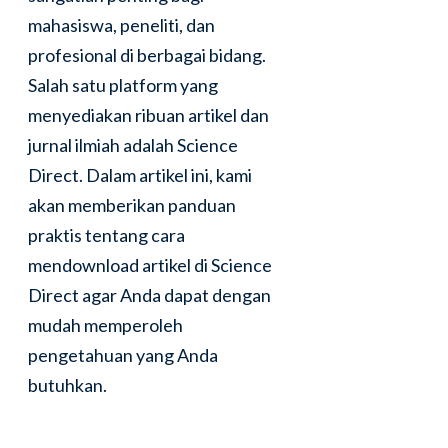
mahasiswa, peneliti, dan
profesional di berbagai bidang.
Salah satu platform yang
menyediakan ribuan artikel dan
jurnal ilmiah adalah Science
Direct. Dalam artikel ini, kami
akan memberikan panduan
praktis tentang cara
mendownload artikel di Science
Direct agar Anda dapat dengan
mudah memperoleh
pengetahuan yang Anda
butuhkan.