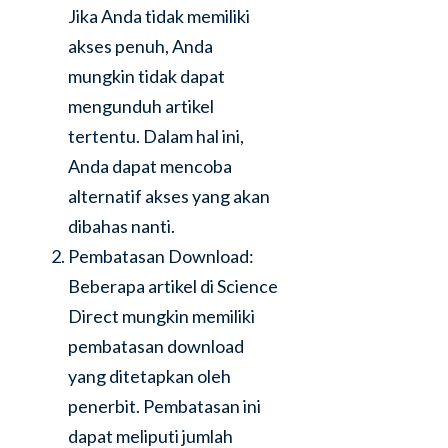
Jika Anda tidak memiliki
akses penuh, Anda
mungkin tidak dapat
mengunduh artikel
tertentu. Dalam hal ini,
Anda dapat mencoba
alternatif akses yang akan
dibahas nanti.
Pembatasan Download:
Beberapa artikel di Science
Direct mungkin memiliki
pembatasan download
yang ditetapkan oleh
penerbit. Pembatasan ini
dapat meliputi jumlah