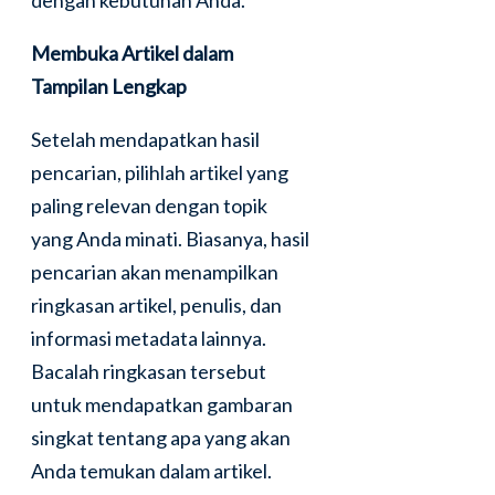
Membuka Artikel dalam
Tampilan Lengkap
Setelah mendapatkan hasil
pencarian, pilihlah artikel yang
paling relevan dengan topik
yang Anda minati. Biasanya, hasil
pencarian akan menampilkan
ringkasan artikel, penulis, dan
informasi metadata lainnya.
Bacalah ringkasan tersebut
untuk mendapatkan gambaran
singkat tentang apa yang akan
Anda temukan dalam artikel.