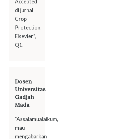
Accepted
di jurnal
Crop
Protection,
Elsevier”,
Q1.
Dosen
Universitas
Gadjah
Mada
“Assalamualaikum,
mau
mengabarkan