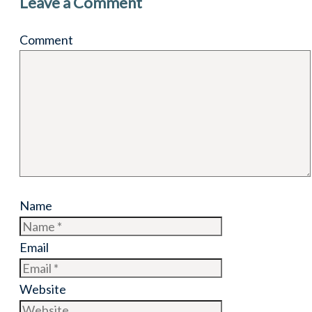
Leave a Comment
Comment
Name
Email
Website