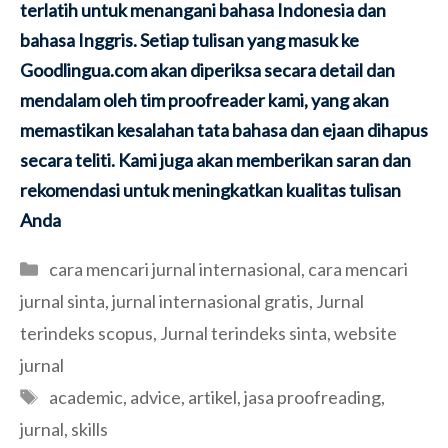
terlatih untuk menangani bahasa Indonesia dan
bahasa Inggris. Setiap tulisan yang masuk ke
Goodlingua.com akan diperiksa secara detail dan
mendalam oleh tim proofreader kami, yang akan
memastikan kesalahan tata bahasa dan ejaan dihapus
secara teliti. Kami juga akan memberikan saran dan
rekomendasi untuk meningkatkan kualitas tulisan
Anda
Categories
cara mencari jurnal internasional
,
cara mencari
jurnal sinta
,
jurnal internasional gratis
,
Jurnal
terindeks scopus
,
Jurnal terindeks sinta
,
website
jurnal
Tags
academic
,
advice
,
artikel
,
jasa proofreading
,
jurnal
,
skills