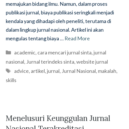
memajukan bidang ilmu. Namun, dalam proses
publikasi jurnal, biaya publikasi seringkali menjadi
kendala yang dihadapi oleh peneliti, terutama di
dalam lingkup jurnal nasional. Artikel ini akan
mengulas tentang biaya …
Read More
Categories
academic
,
cara mencari jurnal sinta
,
jurnal
nasional
,
Jurnal terindeks sinta
,
website jurnal
Tags
advice
,
artikel
,
jurnal
,
Jurnal Nasional
,
makalah
,
skills
Menelusuri Keunggulan Jurnal
Nasional Terakreditasi