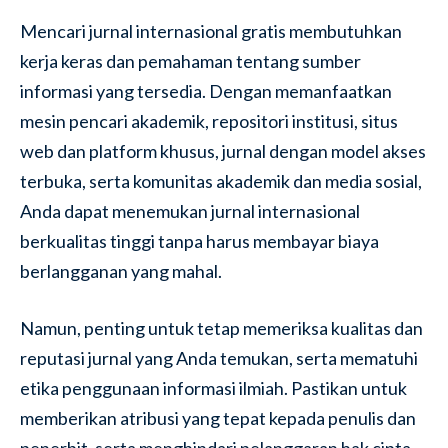
Mencari jurnal internasional gratis membutuhkan
kerja keras dan pemahaman tentang sumber
informasi yang tersedia. Dengan memanfaatkan
mesin pencari akademik, repositori institusi, situs
web dan platform khusus, jurnal dengan model akses
terbuka, serta komunitas akademik dan media sosial,
Anda dapat menemukan jurnal internasional
berkualitas tinggi tanpa harus membayar biaya
berlangganan yang mahal.
Namun, penting untuk tetap memeriksa kualitas dan
reputasi jurnal yang Anda temukan, serta mematuhi
etika penggunaan informasi ilmiah. Pastikan untuk
memberikan atribusi yang tepat kepada penulis dan