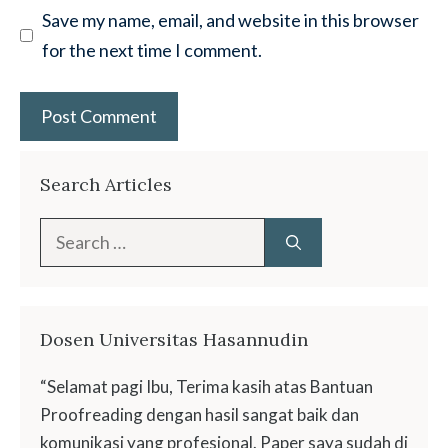
Save my name, email, and website in this browser
for the next time I comment.
Search Articles
Search
for:
Dosen Universitas Hasannudin
“Selamat pagi Ibu, Terima kasih atas Bantuan
Proofreading dengan hasil sangat baik dan
komunikasi yang profesional. Paper saya sudah di