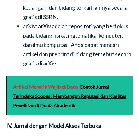
keuangan, dan bidang terkait lainnya secara
gratis di SSRN.
arXiv: arXiv adalah repositori yang berfokus
pada bidang fisika, matematika, komputer,
dan ilmu komputasi. Anda dapat mencari
artikel dan preprint di bidang tersebut secara
gratis di arXiv.
Artikel Menarik Wajib di Baca
Contoh Jurnal
Terindeks Scopus: Membangun Reputasi dan Kualitas
Penelitian di Dunia Akademik
IV. Jurnal dengan Model Akses Terbuka