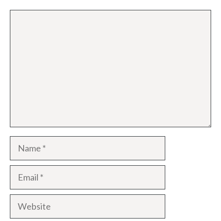
Comment
Name
Email
Website