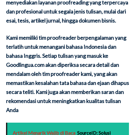
menyediakan layanan proofreading yang terpercaya
dan profesional untuk segala jenis tulisan, mulai dari
esai, tesis, artikel jurnal, hingga dokumen bisnis.
Kami memiliki tim proofreader berpengalaman yang
terlatih untuk menangani bahasa Indonesia dan
bahasa Inggris. Setiap tulisan yang masuk ke
Goodlingua.com akan diperiksa secara detail dan
mendalam oleh tim proofreader kami, yang akan
memastikan kesalahan tata bahasa dan ejaan dihapus
secara teliti. Kami juga akan memberikan saran dan
rekomendasi untuk meningkatkan kualitas tulisan
Anda
Artikel Menarik Wajib di Baca
SourceID: Solusi