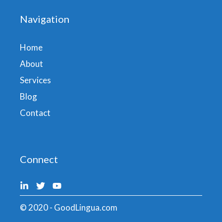
Navigation
Home
About
Services
Blog
Contact
Connect
© 2020 - GoodLingua.com