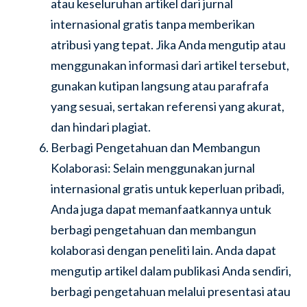
atau keseluruhan artikel dari jurnal
internasional gratis tanpa memberikan
atribusi yang tepat. Jika Anda mengutip atau
menggunakan informasi dari artikel tersebut,
gunakan kutipan langsung atau parafrafa
yang sesuai, sertakan referensi yang akurat,
dan hindari plagiat.
Berbagi Pengetahuan dan Membangun
Kolaborasi: Selain menggunakan jurnal
internasional gratis untuk keperluan pribadi,
Anda juga dapat memanfaatkannya untuk
berbagi pengetahuan dan membangun
kolaborasi dengan peneliti lain. Anda dapat
mengutip artikel dalam publikasi Anda sendiri,
berbagi pengetahuan melalui presentasi atau