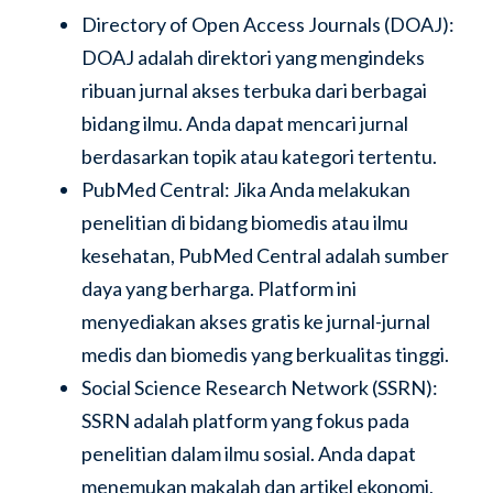
Directory of Open Access Journals (DOAJ):
DOAJ adalah direktori yang mengindeks
ribuan jurnal akses terbuka dari berbagai
bidang ilmu. Anda dapat mencari jurnal
berdasarkan topik atau kategori tertentu.
PubMed Central: Jika Anda melakukan
penelitian di bidang biomedis atau ilmu
kesehatan, PubMed Central adalah sumber
daya yang berharga. Platform ini
menyediakan akses gratis ke jurnal-jurnal
medis dan biomedis yang berkualitas tinggi.
Social Science Research Network (SSRN):
SSRN adalah platform yang fokus pada
penelitian dalam ilmu sosial. Anda dapat
menemukan makalah dan artikel ekonomi,