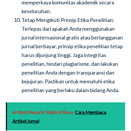
memperkaya komunitas akademik secara
keseluruhan.
Tetap Mengikuti Prinsip Etika Penelitian:
Terlepas dari apakah Anda menggunakan
jurnal internasional gratis atau berlangganan
jurnal berbayar, prinsip etika penelitian tetap
harus dijunjung tinggi. Jaga integritas
penelitian, hindari plagiarisme, dan lakukan
penelitian Anda dengan transparansi dan
kejujuran. Pastikan untuk mematuhi etika
penelitian yang berlaku dalam bidang Anda.
Artikel Menarik Wajib di Baca
Cara Membaca
Artikel Jurnal