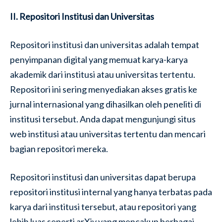
II. Repositori Institusi dan Universitas
Repositori institusi dan universitas adalah tempat
penyimpanan digital yang memuat karya-karya
akademik dari institusi atau universitas tertentu.
Repositori ini sering menyediakan akses gratis ke
jurnal internasional yang dihasilkan oleh peneliti di
institusi tersebut. Anda dapat mengunjungi situs
web institusi atau universitas tertentu dan mencari
bagian repositori mereka.
Repositori institusi dan universitas dapat berupa
repositori institusi internal yang hanya terbatas pada
karya dari institusi tersebut, atau repositori yang
lebih luas seperti arXiv yang mencakup berbagai