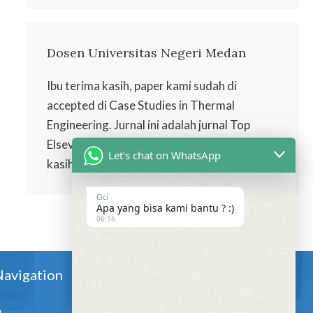
Dosen Universitas Negeri Medan
Ibu terima kasih, paper kami sudah di
accepted di Case Studies in Thermal
Engineering. Jurnal ini adalah jurnal Top
Elsevier, Scopus, Q1. Kami ucapkan terima
Let's chat on WhatsApp
kasih atas bantuan Proofread nya
Cici
Apa yang bisa kami bantu ? :)
06:16
Navigation
Connect