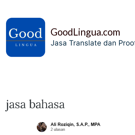
Skip
to
content
GoodLingua.com
Jasa Translate dan Pro
jasa bahasa