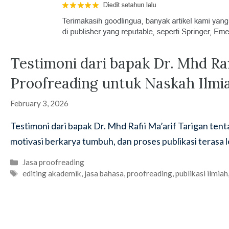
Testimoni dari bapak Dr. Mhd Raf
Proofreading untuk Naskah Ilmi
February 3, 2026
Testimoni dari bapak Dr. Mhd Rafii Ma’arif Tarigan ten
motivasi berkarya tumbuh, dan proses publikasi terasa l
Categories
Jasa proofreading
Tags
editing akademik
,
jasa bahasa
,
proofreading
,
publikasi ilmiah