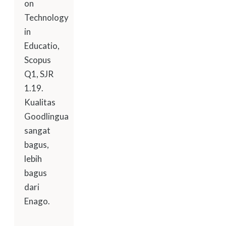
on
Technology
in
Educatio,
Scopus
Q1, SJR
1.19.
Kualitas
Goodlingua
sangat
bagus,
lebih
bagus
dari
Enago.