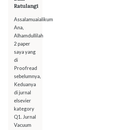
Ratulangi
Assalamuaialikum
Ana,
Alhamdullilah
2 paper
saya yang
di
Proofread
sebelumnya,
Keduanya
di jurnal
elsevier
kategory
Q1. Jurnal
Vacuum