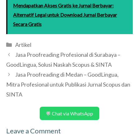
Mendapatkan Akses Gratis ke Jurnal Berbayar:
Alternatif Legal untuk Download Jurnal Berbayar
Secara Gratis
Categories
Artikel
Jasa Proofreading Profesional di Surabaya –
GoodLingua, Solusi Naskah Scopus & SINTA
Jasa Proofreading di Medan – GoodLingua,
Mitra Profesional untuk Publikasi Jurnal Scopus dan
SINTA
💬 Chat via WhatsApp
Leave a Comment