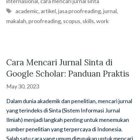
internasional
,
cara mencari jurnal sinta
Tags
academic
,
artikel
,
jasa proofreading
,
jurnal
,
makalah
,
proofreading
,
scopus
,
skills
,
work
Cara Mencari Jurnal Sinta di
Google Scholar: Panduan Praktis
May 30, 2023
Dalam dunia akademik dan penelitian, mencari jurnal
yang terindeks di Sinta (Sistem Informasi Jurnal
Ilmiah) menjadi langkah penting untuk menemukan
sumber penelitian yang terpercaya di Indonesia.
Salah satu cara yang umum digunakan untuk mencari