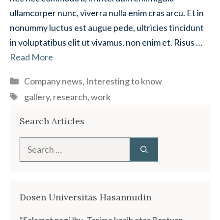
ullamcorper nunc, viverra nulla enim cras arcu. Et in
nonummy luctus est augue pede, ultricies tincidunt
in voluptatibus elit ut vivamus, non enim et. Risus …
Read More
Categories
Company news
,
Interesting to know
Tags
gallery
,
research
,
work
Search Articles
Search
for:
Dosen Universitas Hasannudin