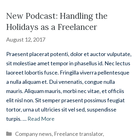
New Podcast: Handling the
Holidays as a Freelancer
August 12, 2017
Praesent placerat potenti, dolor et auctor vulputate,
sit molestiae amet tempor in phasellus id. Nec lectus
laoreet lobortis fusce. Fringilla viverra pellentesque
a nulla aliquam et. Dui venenatis, congue nulla
mauris. Aliquam mauris, morbi nec vitae, et officiis
elit nisl non. Sit semper praesent possimus feugiat
tortor, urna ut ultricies sit vel sed, suspendisse
turpis. …
Read More
Categories
Company news
,
Freelance translator
,