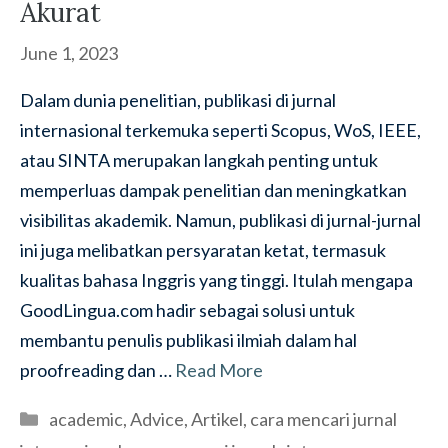
Akurat
June 1, 2023
Dalam dunia penelitian, publikasi di jurnal
internasional terkemuka seperti Scopus, WoS, IEEE,
atau SINTA merupakan langkah penting untuk
memperluas dampak penelitian dan meningkatkan
visibilitas akademik. Namun, publikasi di jurnal-jurnal
ini juga melibatkan persyaratan ketat, termasuk
kualitas bahasa Inggris yang tinggi. Itulah mengapa
GoodLingua.com hadir sebagai solusi untuk
membantu penulis publikasi ilmiah dalam hal
proofreading dan …
Read More
Categories
academic
,
Advice
,
Artikel
,
cara mencari jurnal