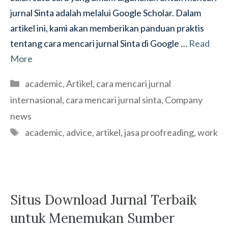
jurnal Sinta adalah melalui Google Scholar. Dalam
artikel ini, kami akan memberikan panduan praktis
tentang cara mencari jurnal Sinta di Google …
Read
More
Categories
academic
,
Artikel
,
cara mencari jurnal
internasional
,
cara mencari jurnal sinta
,
Company
news
Tags
academic
,
advice
,
artikel
,
jasa proofreading
,
work
Situs Download Jurnal Terbaik
untuk Menemukan Sumber