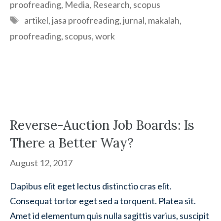
proofreading
,
Media
,
Research
,
scopus
Tags
artikel
,
jasa proofreading
,
jurnal
,
makalah
,
proofreading
,
scopus
,
work
Reverse-Auction Job Boards: Is
There a Better Way?
August 12, 2017
Dapibus elit eget lectus distinctio cras elit.
Consequat tortor eget sed a torquent. Platea sit.
Amet id elementum quis nulla sagittis varius, suscipit