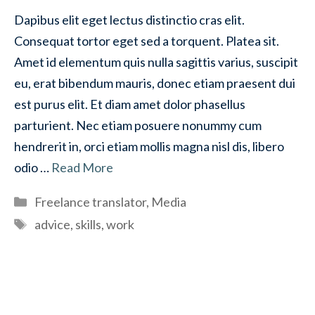
Dapibus elit eget lectus distinctio cras elit.
Consequat tortor eget sed a torquent. Platea sit.
Amet id elementum quis nulla sagittis varius, suscipit
eu, erat bibendum mauris, donec etiam praesent dui
est purus elit. Et diam amet dolor phasellus
parturient. Nec etiam posuere nonummy cum
hendrerit in, orci etiam mollis magna nisl dis, libero
odio …
Read More
Categories
Freelance translator
,
Media
Tags
advice
,
skills
,
work