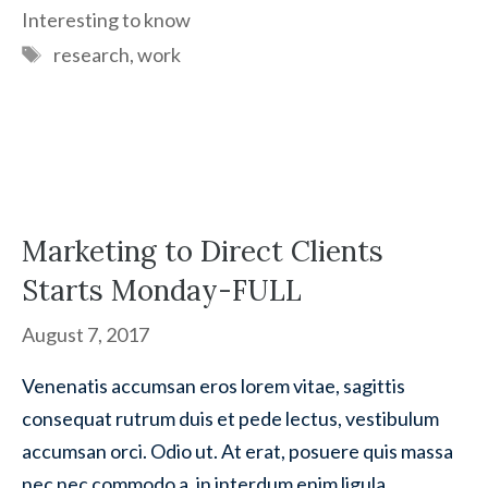
Interesting to know
Tags
research
,
work
Marketing to Direct Clients
Starts Monday-FULL
August 7, 2017
Venenatis accumsan eros lorem vitae, sagittis
consequat rutrum duis et pede lectus, vestibulum
accumsan orci. Odio ut. At erat, posuere quis massa
nec nec commodo a, in interdum enim ligula