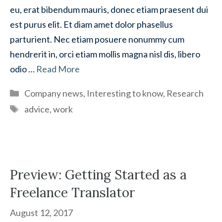
eu, erat bibendum mauris, donec etiam praesent dui
est purus elit. Et diam amet dolor phasellus
parturient. Nec etiam posuere nonummy cum
hendrerit in, orci etiam mollis magna nisl dis, libero
odio …
Read More
Categories
Company news
,
Interesting to know
,
Research
Tags
advice
,
work
Preview: Getting Started as a
Freelance Translator
August 12, 2017