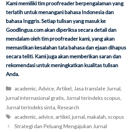
Kami memiliki tim proofreader berpengalaman yang
terlatih untuk menangani bahasa Indonesia dan
bahasa Inggris. Setiap tulisan yang masuk ke
Goodlingua.com akan diperiksa secara detail dan
mendalam oleh tim proofreader kami, yang akan
memastikan kesalahan tata bahasa dan ejaan dihapus
secara teliti. Kami juga akan memberikan saran dan
rekomendasi untuk meningkatkan kualitas tulisan
Anda.
Categories
academic
,
Advice
,
Artikel
,
Jasa translate Jurnal
,
jurnal internasional gratis
,
Jurnal terindeks scopus
,
Jurnal terindeks sinta
,
Research
Tags
academic
,
advice
,
artikel
,
jurnal
,
makalah
,
scopus
Strategi dan Peluang Mengajukan Jurnal