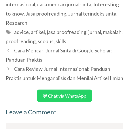
internasional
,
cara mencari jurnal sinta
,
Interesting
to know
,
Jasa proofreading
,
Jurnal terindeks sinta
,
Research
Tags
advice
,
artikel
,
jasa proofreading
,
jurnal
,
makalah
,
proofreading
,
scopus
,
skills
Cara Mencari Jurnal Sinta di Google Scholar:
Panduan Praktis
Cara Review Jurnal Internasional: Panduan
Praktis untuk Menganalisis dan Menilai Artikel Ilmiah
💬 Chat via WhatsApp
Leave a Comment
Comment