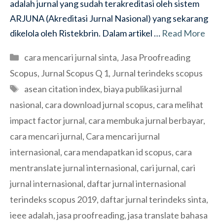
adalah jurnal yang sudah terakreditasi oleh sistem
ARJUNA (Akreditasi Jurnal Nasional) yang sekarang
dikelola oleh Ristekbrin. Dalam artikel …
Read More
Categories
cara mencari jurnal sinta
,
Jasa Proofreading
Scopus
,
Jurnal Scopus Q 1
,
Jurnal terindeks scopus
Tags
asean citation index
,
biaya publikasi jurnal
nasional
,
cara download jurnal scopus
,
cara melihat
impact factor jurnal
,
cara membuka jurnal berbayar
,
cara mencari jurnal
,
Cara mencari jurnal
internasional
,
cara mendapatkan id scopus
,
cara
mentranslate jurnal internasional
,
cari jurnal
,
cari
jurnal internasional
,
daftar jurnal internasional
terindeks scopus 2019
,
daftar jurnal terindeks sinta
,
ieee adalah
,
jasa proofreading
,
jasa translate bahasa