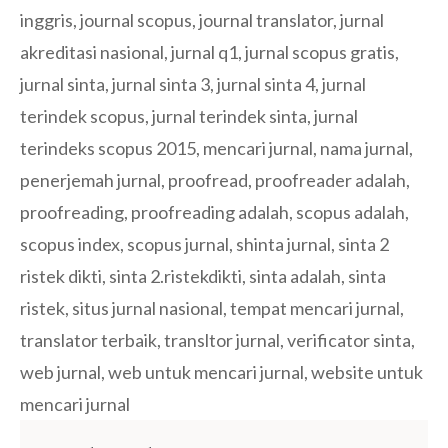
inggris
,
journal scopus
,
journal translator
,
jurnal
akreditasi nasional
,
jurnal q1
,
jurnal scopus gratis
,
jurnal sinta
,
jurnal sinta 3
,
jurnal sinta 4
,
jurnal
terindek scopus
,
jurnal terindek sinta
,
jurnal
terindeks scopus 2015
,
mencari jurnal
,
nama jurnal
,
penerjemah jurnal
,
proofread
,
proofreader adalah
,
proofreading
,
proofreading adalah
,
scopus adalah
,
scopus index
,
scopus jurnal
,
shinta jurnal
,
sinta 2
ristek dikti
,
sinta 2.ristekdikti
,
sinta adalah
,
sinta
ristek
,
situs jurnal nasional
,
tempat mencari jurnal
,
translator terbaik
,
transltor jurnal
,
verificator sinta
,
web jurnal
,
web untuk mencari jurnal
,
website untuk
mencari jurnal