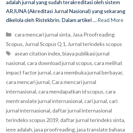
adalah jurnal yang sudah terakreditasi oleh sistem
ARJUNA (Akreditasi Jurnal Nasional) yang sekarang
dikelola oleh Ristekbrin. Dalam artikel …
Read More
Categories
cara mencari jurnal sinta
,
Jasa Proofreading
Scopus
,
Jurnal Scopus Q 1
,
Jurnal terindeks scopus
Tags
asean citation index
,
biaya publikasi jurnal
nasional
,
cara download jurnal scopus
,
cara melihat
impact factor jurnal
,
cara membuka jurnal berbayar
,
cara mencari jurnal
,
Cara mencari jurnal
internasional
,
cara mendapatkan id scopus
,
cara
mentranslate jurnal internasional
,
cari jurnal
,
cari
jurnal internasional
,
daftar jurnal internasional
terindeks scopus 2019
,
daftar jurnal terindeks sinta
,
ieee adalah
,
jasa proofreading
,
jasa translate bahasa