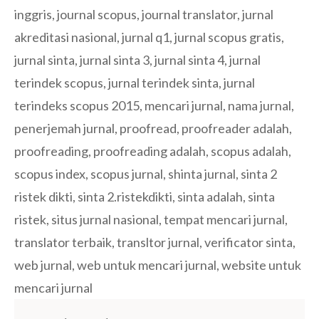
inggris
,
journal scopus
,
journal translator
,
jurnal
akreditasi nasional
,
jurnal q1
,
jurnal scopus gratis
,
jurnal sinta
,
jurnal sinta 3
,
jurnal sinta 4
,
jurnal
terindek scopus
,
jurnal terindek sinta
,
jurnal
terindeks scopus 2015
,
mencari jurnal
,
nama jurnal
,
penerjemah jurnal
,
proofread
,
proofreader adalah
,
proofreading
,
proofreading adalah
,
scopus adalah
,
scopus index
,
scopus jurnal
,
shinta jurnal
,
sinta 2
ristek dikti
,
sinta 2.ristekdikti
,
sinta adalah
,
sinta
ristek
,
situs jurnal nasional
,
tempat mencari jurnal
,
translator terbaik
,
transltor jurnal
,
verificator sinta
,
web jurnal
,
web untuk mencari jurnal
,
website untuk
mencari jurnal