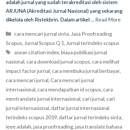
adalah jurnal yang sudah terakreditasi oleh sistem
ARJUNA (Akreditasi Jurnal Nasional) yang sekarang
dikelola oleh Ristekbrin. Dalam artikel …
Read More
Categories
cara mencari jurnal sinta
,
Jasa Proofreading
Scopus
,
Jurnal Scopus Q 1
,
Jurnal terindeks scopus
Tags
asean citation index
,
biaya publikasi jurnal
nasional
,
cara download jurnal scopus
,
cara melihat
impact factor jurnal
,
cara membuka jurnal berbayar
,
cara mencari jurnal
,
Cara mencari jurnal
internasional
,
cara mendapatkan id scopus
,
cara
mentranslate jurnal internasional
,
cari jurnal
,
cari
jurnal internasional
,
daftar jurnal internasional
terindeks scopus 2019
,
daftar jurnal terindeks sinta
,
ieee adalah
,
jasa proofreading
,
jasa translate bahasa