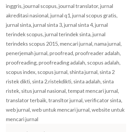
inggris
,
journal scopus
,
journal translator
,
jurnal
akreditasi nasional
,
jurnal q1
,
jurnal scopus gratis
,
jurnal sinta
,
jurnal sinta 3
,
jurnal sinta 4
,
jurnal
terindek scopus
,
jurnal terindek sinta
,
jurnal
terindeks scopus 2015
,
mencari jurnal
,
nama jurnal
,
penerjemah jurnal
,
proofread
,
proofreader adalah
,
proofreading
,
proofreading adalah
,
scopus adalah
,
scopus index
,
scopus jurnal
,
shinta jurnal
,
sinta 2
ristek dikti
,
sinta 2.ristekdikti
,
sinta adalah
,
sinta
ristek
,
situs jurnal nasional
,
tempat mencari jurnal
,
translator terbaik
,
transltor jurnal
,
verificator sinta
,
web jurnal
,
web untuk mencari jurnal
,
website untuk
mencari jurnal