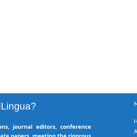
dLingua?
ns, journal editors, conference
A
vate papers, meeting the rigorous