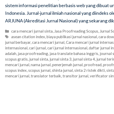
sistem informasi penelitian berbasis web yang dibuat untu
Indonesia. Jurnal-jurnal ilmiah nasional yang diindeks o
ARJUNA (Akreditasi Jurnal Nasional) yang sekarang dike
Categories
cara mencari jurnal sinta
,
Jasa Proofreading Scopus
,
Jurnal S
Tags
asean citation index
,
biaya publikasi jurnal nasional
,
cara dow
jurnal berbayar
,
cara mencari jurnal
,
Cara mencari jurnal internas
internasional
,
cari jurnal
,
cari jurnal internasional
,
daftar jurnal 
adalah
,
jasa proofreading
,
jasa translate bahasa inggris
,
journal 
scopus gratis
,
jurnal sinta
,
jurnal sinta 3
,
jurnal sinta 4
,
jurnal ter
mencari jurnal
,
nama jurnal
,
penerjemah jurnal
,
proofread
,
proofr
scopus index
,
scopus jurnal
,
shinta jurnal
,
sinta 2 ristek dikti
,
sint
mencari jurnal
,
translator terbaik
,
transltor jurnal
,
verificator sin