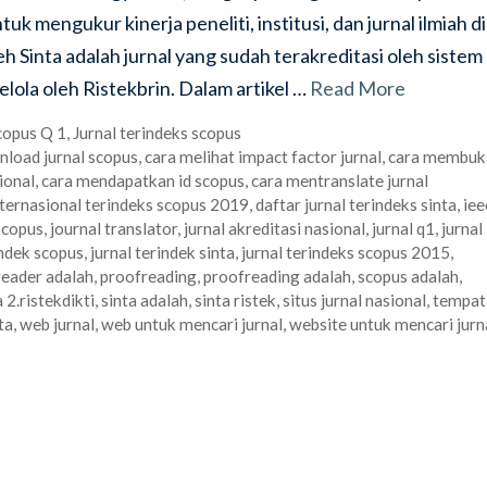
k mengukur kinerja peneliti, institusi, dan jurnal ilmiah di
leh Sinta adalah jurnal yang sudah terakreditasi oleh sistem
lola oleh Ristekbrin. Dalam artikel …
Read More
copus Q 1
,
Jurnal terindeks scopus
nload jurnal scopus
,
cara melihat impact factor jurnal
,
cara membuk
ional
,
cara mendapatkan id scopus
,
cara mentranslate jurnal
internasional terindeks scopus 2019
,
daftar jurnal terindeks sinta
,
iee
scopus
,
journal translator
,
jurnal akreditasi nasional
,
jurnal q1
,
jurnal
indek scopus
,
jurnal terindek sinta
,
jurnal terindeks scopus 2015
,
eader adalah
,
proofreading
,
proofreading adalah
,
scopus adalah
,
a 2.ristekdikti
,
sinta adalah
,
sinta ristek
,
situs jurnal nasional
,
tempat
ta
,
web jurnal
,
web untuk mencari jurnal
,
website untuk mencari jurn