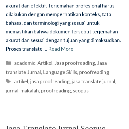
akurat dan efektif. Terjemahan profesional harus
dilakukan dengan memperhatikan konteks, tata
bahasa, dan terminologi yang sesuai untuk
memastikan bahwa dokumen tersebut terjemahan
akurat dan sesuai dengan tujuan yang dimaksudkan.
Proses translate …
Read More
Categories
academic
,
Artikel
,
Jasa proofreading
,
Jasa
translate Jurnal
,
Language Skills
,
proofreading
Tags
artikel
,
jasa proofreading
,
jasa translate jurnal
,
jurnal
,
makalah
,
proofreading
,
scopus
Jasa Translate Jurnal Scopus