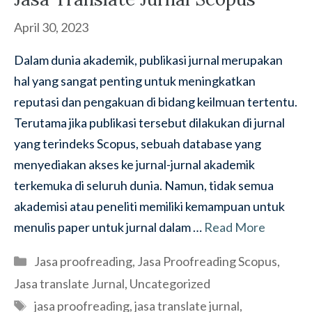
April 30, 2023
Dalam dunia akademik, publikasi jurnal merupakan
hal yang sangat penting untuk meningkatkan
reputasi dan pengakuan di bidang keilmuan tertentu.
Terutama jika publikasi tersebut dilakukan di jurnal
yang terindeks Scopus, sebuah database yang
menyediakan akses ke jurnal-jurnal akademik
terkemuka di seluruh dunia. Namun, tidak semua
akademisi atau peneliti memiliki kemampuan untuk
menulis paper untuk jurnal dalam …
Read More
Categories
Jasa proofreading
,
Jasa Proofreading Scopus
,
Jasa translate Jurnal
,
Uncategorized
Tags
jasa proofreading
,
jasa translate jurnal
,