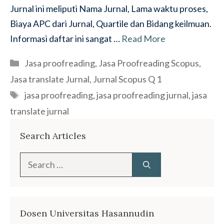
Jurnal ini meliputi Nama Jurnal, Lama waktu proses,
Biaya APC dari Jurnal, Quartile dan Bidang keilmuan.
Informasi daftar ini sangat …
Read More
Categories
Jasa proofreading
,
Jasa Proofreading Scopus
,
Jasa translate Jurnal
,
Jurnal Scopus Q 1
Tags
jasa proofreading
,
jasa proofreading jurnal
,
jasa
translate jurnal
Search Articles
Search
for:
Dosen Universitas Hasannudin