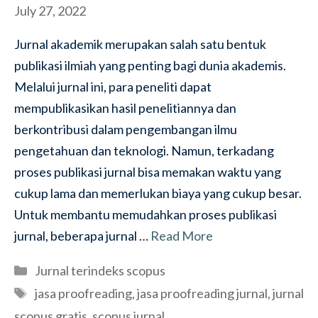
July 27, 2022
Jurnal akademik merupakan salah satu bentuk
publikasi ilmiah yang penting bagi dunia akademis.
Melalui jurnal ini, para peneliti dapat
mempublikasikan hasil penelitiannya dan
berkontribusi dalam pengembangan ilmu
pengetahuan dan teknologi. Namun, terkadang
proses publikasi jurnal bisa memakan waktu yang
cukup lama dan memerlukan biaya yang cukup besar.
Untuk membantu memudahkan proses publikasi
jurnal, beberapa jurnal …
Read More
Categories
Jurnal terindeks scopus
Tags
jasa proofreading
,
jasa proofreading jurnal
,
jurnal
scopus gratis
,
scopus jurnal