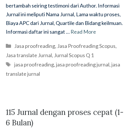
bertambah seiring testimoni dari Author. Informasi
Jurnal ini meliputi Nama Jurnal, Lama waktu proses,
Biaya APC dari Jurnal, Quartile dan Bidang keilmuan.
Informasi daftar ini sangat …
Read More
Categories
Jasa proofreading
,
Jasa Proofreading Scopus
,
Jasa translate Jurnal
,
Jurnal Scopus Q 1
Tags
jasa proofreading
,
jasa proofreading jurnal
,
jasa
translate jurnal
115 Jurnal dengan proses cepat (1-
6 Bulan)