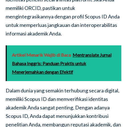
memiliki ORCID, pastikan untuk
mengintegrasikannya dengan profil Scopus ID Anda
untuk memperluas jangkauan dan interoperabilitas
informasi akademik Anda.
Artikel Menarik Wajib di Baca
Mentranslate Jurnal
Bahasa Inggris: Panduan Praktis untuk
Menerjemahkan dengan Efektif
Dalam dunia yang semakin terhubung secara digital,
memiliki Scopus ID dan memverifikasi identitas
akademik Anda sangat penting. Dengan adanya
Scopus ID, Anda dapat menunjukkan kontribusi
penelitian Anda, membangun reputasi akademik, dan