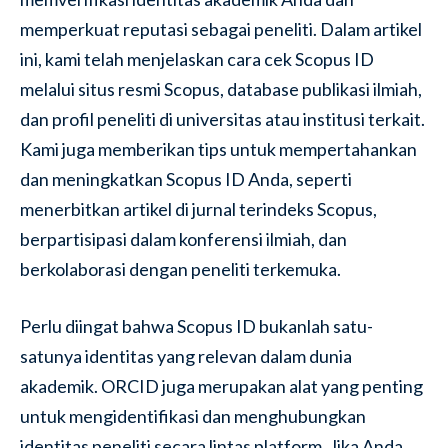
memperkuat reputasi sebagai peneliti. Dalam artikel
ini, kami telah menjelaskan cara cek Scopus ID
melalui situs resmi Scopus, database publikasi ilmiah,
dan profil peneliti di universitas atau institusi terkait.
Kami juga memberikan tips untuk mempertahankan
dan meningkatkan Scopus ID Anda, seperti
menerbitkan artikel di jurnal terindeks Scopus,
berpartisipasi dalam konferensi ilmiah, dan
berkolaborasi dengan peneliti terkemuka.
Perlu diingat bahwa Scopus ID bukanlah satu-
satunya identitas yang relevan dalam dunia
akademik. ORCID juga merupakan alat yang penting
untuk mengidentifikasi dan menghubungkan
identitas peneliti secara lintas platform. Jika Anda