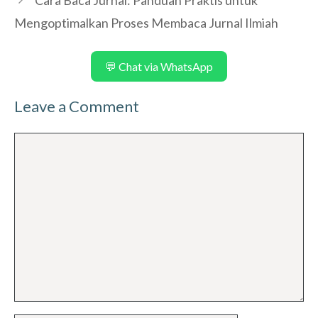
Cara Baca Jurnal: Panduan Praktis untuk
Mengoptimalkan Proses Membaca Jurnal Ilmiah
💬 Chat via WhatsApp
Leave a Comment
Comment