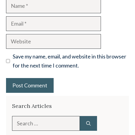
Name
Email
Website
Save my name, email, and website in this browser
for the next time I comment.
Search Articles
Search
for: