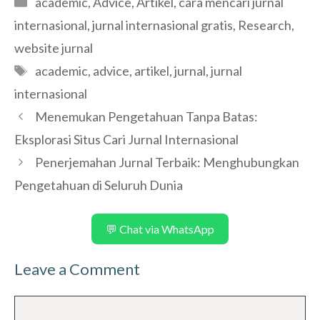
academic
,
Advice
,
Artikel
,
cara mencari jurnal
internasional
,
jurnal internasional gratis
,
Research
,
website jurnal
Tags
academic
,
advice
,
artikel
,
jurnal
,
jurnal
internasional
Menemukan Pengetahuan Tanpa Batas:
Eksplorasi Situs Cari Jurnal Internasional
Penerjemahan Jurnal Terbaik: Menghubungkan
Pengetahuan di Seluruh Dunia
💬 Chat via WhatsApp
Leave a Comment
Comment