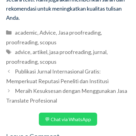
rekomendasi untuk meningkatkan kualitas tulisan
Anda.
Categories
academic
,
Advice
,
Jasa proofreading
,
proofreading
,
scopus
Tags
advice
,
artikel
,
jasa proofreading
,
jurnal
,
proofreading
,
scopus
Publikasi Jurnal Internasional Gratis:
Memperkuat Reputasi Peneliti dan Institusi
Meraih Kesuksesan dengan Menggunakan Jasa
Translate Profesional
💬 Chat via WhatsApp