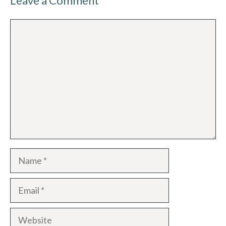
Leave a Comment
Comment
Name
Email
Website