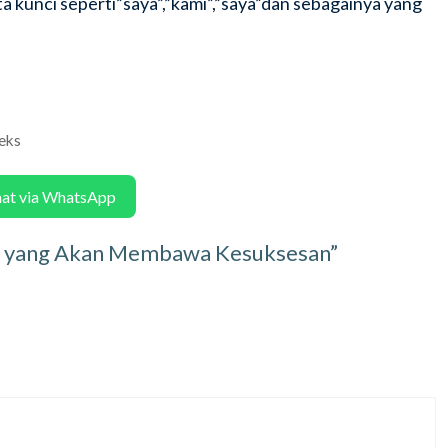
 kunci seperti”saya”,”kami”,”saya”dan sebagainya yang
deks
hat via WhatsApp
al yang Akan Membawa Kesuksesan”