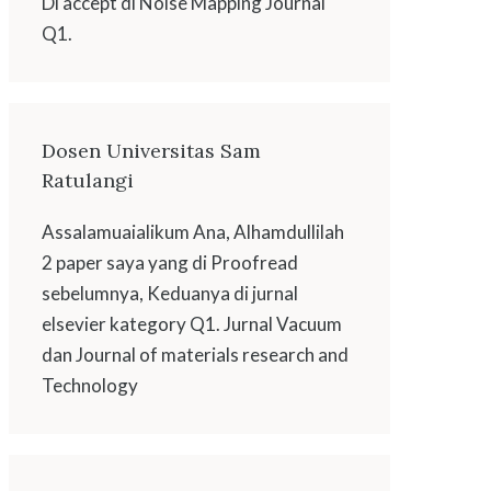
Di accept di Noise Mapping Journal
Q1.
Dosen Universitas Sam
Ratulangi
Assalamuaialikum Ana, Alhamdullilah
2 paper saya yang di Proofread
sebelumnya, Keduanya di jurnal
elsevier kategory Q1. Jurnal Vacuum
dan Journal of materials research and
Technology