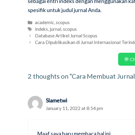
sebagai entri indeks dengan menggunakan kata
spesifik untuk judul jurnal Anda.
Categories
academic
,
scopus
Tags
indeks
,
jurnal
,
scopus
Database Artikel Jurnal Scopus
Cara Dipublikasikan di Jurnal Internasional Terin
💬 C
2 thoughts on “Cara Membuat Jurn
Slametwi
January 11, 2022 at 8:54 pm
Maaf saya baru membaca hal ini.