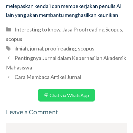
melepaskan kendali dan mempekerjakan penulis AI
lain yang akan membantu menghasilkan keunikan
Categories
Interesting to know
,
Jasa Proofreading Scopus
,
scopus
Tags
ilmiah
,
jurnal
,
proofreading
,
scopus
Pentingnya Jurnal dalam Keberhasilan Akademik
Mahasiswa
Cara Membaca Artikel Jurnal
💬 Chat via WhatsApp
Leave a Comment
Comment