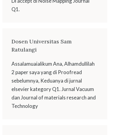
Di accept di Noise Mapping Journal
Q1.
Dosen Universitas Sam
Ratulangi
Assalamuaialikum Ana, Alhamdullilah
2 paper saya yang di Proofread
sebelumnya, Keduanya di jurnal
elsevier kategory Q1. Jurnal Vacuum
dan Journal of materials research and
Technology