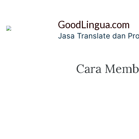
Skip
to
GoodLingua.com
content
Jasa Translate dan Pr
Cara Membu