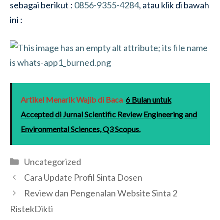
sebagai berikut :
0856-9355-4284
, atau klik di bawah
ini :
Artikel Menarik Wajib di Baca
6 Bulan untuk
Accepted di Jurnal Scientific Review Engineering and
Environmental Sciences, Q3 Scopus.
Categories
Uncategorized
Cara Update Profil Sinta Dosen
Review dan Pengenalan Website Sinta 2
RistekDikti