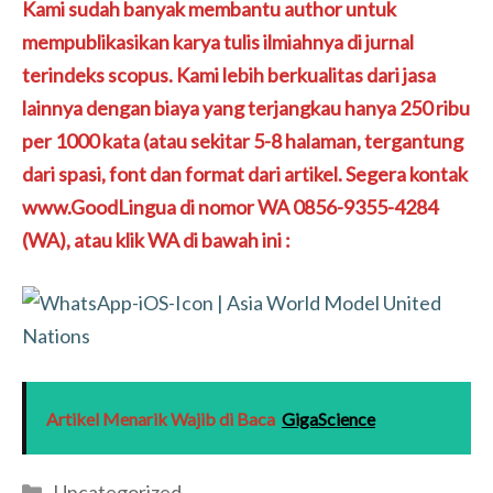
Kami sudah banyak membantu author untuk
mempublikasikan karya tulis ilmiahnya di jurnal
terindeks scopus. Kami lebih berkualitas dari jasa
lainnya dengan biaya yang terjangkau hanya 250 ribu
per 1000 kata (atau sekitar 5-8 halaman, tergantung
dari spasi, font dan format dari artikel. Segera kontak
www.GoodLingua di nomor WA 0856-9355-4284
(WA), atau klik WA di bawah ini :
Artikel Menarik Wajib di Baca
GigaScience
Categories
Uncategorized