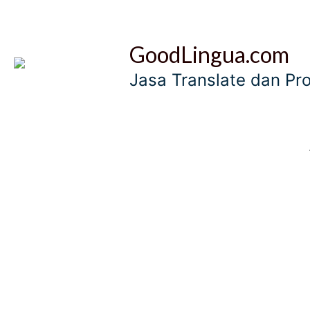
Skip
to
GoodLingua.com
content
Jasa Translate dan Pr