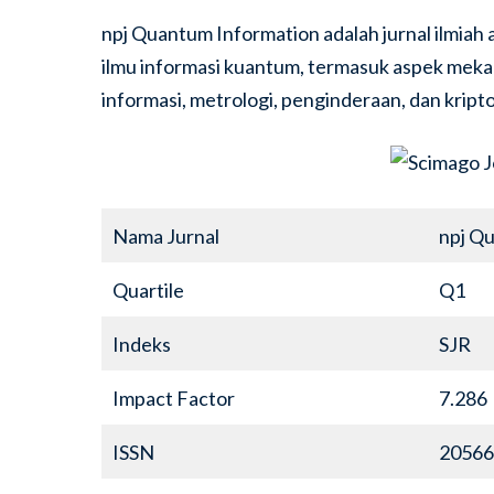
npj Quantum Information adalah jurnal ilmiah
ilmu informasi kuantum, termasuk aspek mekan
informasi, metrologi, penginderaan, dan kripto
Nama Jurnal
npj Q
Quartile
Q1
Indeks
SJR
Impact Factor
7.286
ISSN
20566