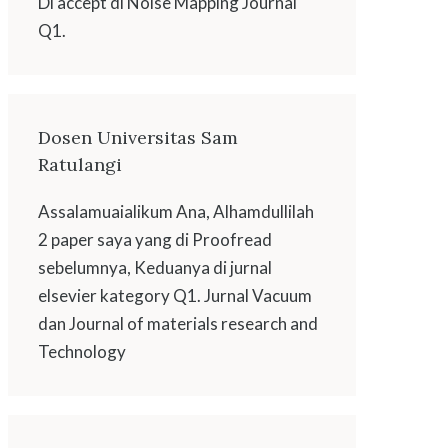
Di accept di Noise Mapping Journal
Q1.
Dosen Universitas Sam
Ratulangi
Assalamuaialikum Ana, Alhamdullilah
2 paper saya yang di Proofread
sebelumnya, Keduanya di jurnal
elsevier kategory Q1. Jurnal Vacuum
dan Journal of materials research and
Technology