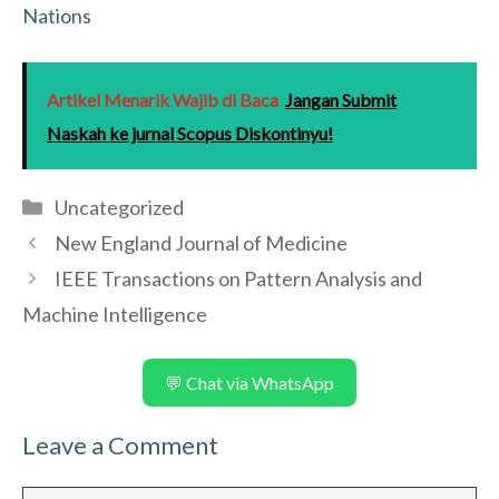
Artikel Menarik Wajib di Baca
Jangan Submit
Naskah ke jurnal Scopus Diskontinyu!
Categories
Uncategorized
New England Journal of Medicine
IEEE Transactions on Pattern Analysis and
Machine Intelligence
💬 Chat via WhatsApp
Leave a Comment