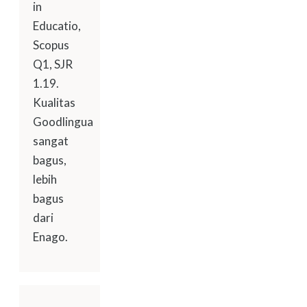
in
Educatio,
Scopus
Q1, SJR
1.19.
Kualitas
Goodlingua
sangat
bagus,
lebih
bagus
dari
Enago.