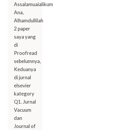
Assalamuaialikum
Ana,
Alhamdullilah
2 paper
saya yang
di
Proofread
sebelumnya,
Keduanya
di jurnal
elsevier
kategory
Q1. Jurnal
Vacuum
dan
Journal of