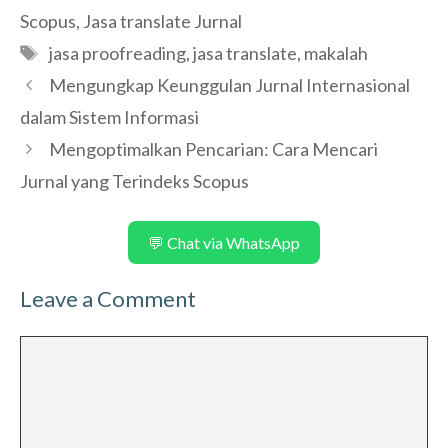
Scopus
,
Jasa translate Jurnal
Tags
jasa proofreading
,
jasa translate
,
makalah
Mengungkap Keunggulan Jurnal Internasional
dalam Sistem Informasi
Mengoptimalkan Pencarian: Cara Mencari
Jurnal yang Terindeks Scopus
💬 Chat via WhatsApp
Leave a Comment
Comment