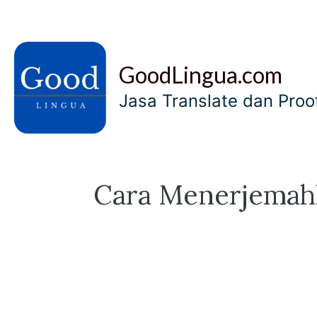
Skip
to
content
GoodLingua.com
Jasa Translate dan Pro
Cara Menerjemahk