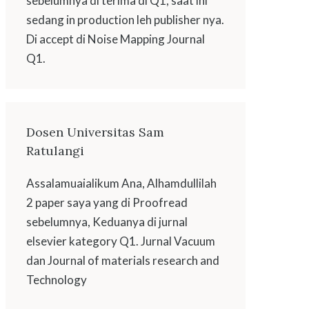
sebelumnya di terima di Q1, saat ini
sedang in production leh publisher nya.
Di accept di Noise Mapping Journal
Q1.
Dosen Universitas Sam
Ratulangi
Assalamuaialikum Ana, Alhamdullilah
2 paper saya yang di Proofread
sebelumnya, Keduanya di jurnal
elsevier kategory Q1. Jurnal Vacuum
dan Journal of materials research and
Technology