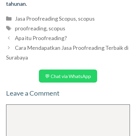
tahunan.
Categories
Jasa Proofreading Scopus
,
scopus
Tags
proofreading
,
scopus
Apa itu Proofreading?
Cara Mendapatkan Jasa Proofreading Terbaik di
Surabaya
💬 Chat via WhatsApp
Leave a Comment
Comment