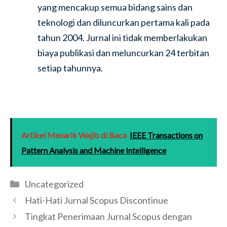
yang mencakup semua bidang sains dan
teknologi dan diluncurkan pertama kali pada
tahun 2004. Jurnal ini tidak memberlakukan
biaya publikasi dan meluncurkan 24 terbitan
setiap tahunnya.
Artikel Menarik Wajib di Baca
IEEE Transactions on
Pattern Analysis and Machine Intelligence
Categories
Uncategorized
Hati-Hati Jurnal Scopus Discontinue
Tingkat Penerimaan Jurnal Scopus dengan