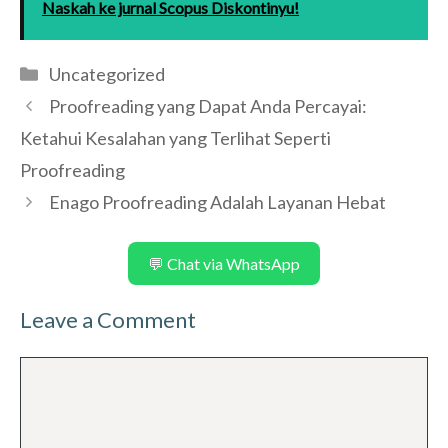
Naskah ke jurnal Scopus Diskontinyu!
Categories
Uncategorized
Proofreading yang Dapat Anda Percayai:
Ketahui Kesalahan yang Terlihat Seperti
Proofreading
Enago Proofreading Adalah Layanan Hebat
💬 Chat via WhatsApp
Leave a Comment
Comment