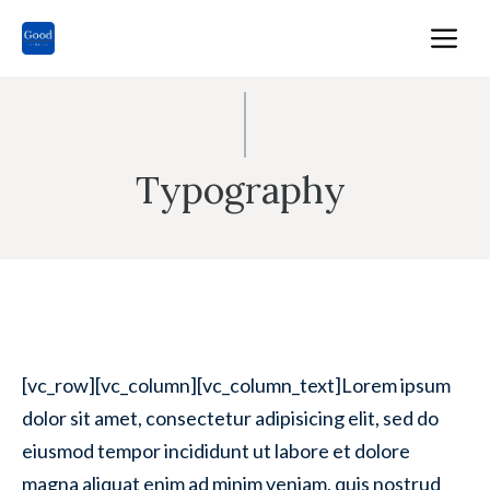
Skip
M
to
content
Typography
[vc_row][vc_column][vc_column_text]Lorem ipsum
dolor sit amet, consectetur adipisicing elit, sed do
eiusmod tempor incididunt ut labore et dolore
magna aliquat enim ad minim veniam, quis nostrud