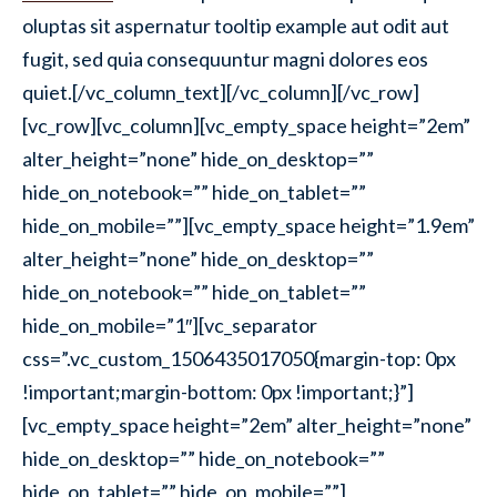
oluptas sit aspernatur
tooltip example
aut odit aut
fugit, sed quia consequuntur magni dolores eos
quiet.[/vc_column_text][/vc_column][/vc_row]
[vc_row][vc_column][vc_empty_space height=”2em”
alter_height=”none” hide_on_desktop=””
hide_on_notebook=”” hide_on_tablet=””
hide_on_mobile=””][vc_empty_space height=”1.9em”
alter_height=”none” hide_on_desktop=””
hide_on_notebook=”” hide_on_tablet=””
hide_on_mobile=”1″][vc_separator
css=”.vc_custom_1506435017050{margin-top: 0px
!important;margin-bottom: 0px !important;}”]
[vc_empty_space height=”2em” alter_height=”none”
hide_on_desktop=”” hide_on_notebook=””
hide_on_tablet=”” hide_on_mobile=””]