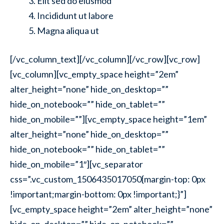
Elit sed do eiusmod
Incididunt ut labore
Magna aliqua ut
[/vc_column_text][/vc_column][/vc_row][vc_row]
[vc_column][vc_empty_space height=”2em”
alter_height=”none” hide_on_desktop=””
hide_on_notebook=”” hide_on_tablet=””
hide_on_mobile=””][vc_empty_space height=”1em”
alter_height=”none” hide_on_desktop=””
hide_on_notebook=”” hide_on_tablet=””
hide_on_mobile=”1″][vc_separator
css=”.vc_custom_1506435017050{margin-top: 0px
!important;margin-bottom: 0px !important;}”]
[vc_empty_space height=”2em” alter_height=”none”