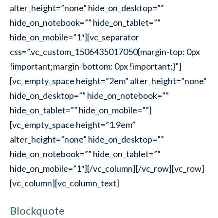
alter_height=”none” hide_on_desktop=””
hide_on_notebook=”” hide_on_tablet=””
hide_on_mobile=”1″][vc_separator
css=”.vc_custom_1506435017050{margin-top: 0px
!important;margin-bottom: 0px !important;}”]
[vc_empty_space height=”2em” alter_height=”none”
hide_on_desktop=”” hide_on_notebook=””
hide_on_tablet=”” hide_on_mobile=””]
[vc_empty_space height=”1.9em”
alter_height=”none” hide_on_desktop=””
hide_on_notebook=”” hide_on_tablet=””
hide_on_mobile=”1″][/vc_column][/vc_row][vc_row]
[vc_column][vc_column_text]
Blockquote