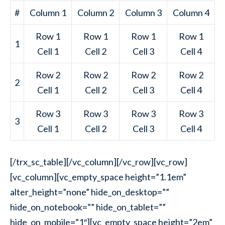
#
Column 1
Column 2
Column 3
Column 4
Row 1
Row 1
Row 1
Row 1
1
Cell 1
Cell 2
Cell 3
Cell 4
Row 2
Row 2
Row 2
Row 2
2
Cell 1
Cell 2
Cell 3
Cell 4
Row 3
Row 3
Row 3
Row 3
3
Cell 1
Cell 2
Cell 3
Cell 4
[/trx_sc_table][/vc_column][/vc_row][vc_row]
[vc_column][vc_empty_space height=”1.1em”
alter_height=”none” hide_on_desktop=””
hide_on_notebook=”” hide_on_tablet=””
hide_on_mobile=”1″][vc_empty_space height=”2em”