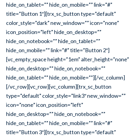
hide_on_tablet=”” hide_on_mobile=”” link=”#”
title=”Button 1″][trx_sc_button type=”default”
color_style=”dark” new_window=”” icon=”none”
icon_position=”left” hide_on_desktop=””
hide_on_notebook=”” hide_on_tablet=””
hide_on_mobile=”” link=”#” title=”Button 2″]
[vc_empty_space height=”1em” alter_height=”none”
hide_on_desktop=”” hide_on_notebook=””
hide_on_tablet=”” hide_on_mobile=””][/vc_column]
[/vc_row][vc_row][vc_column][trx_sc_button
type=”default” color_style=”link3″ new_window=””
icon=”none” icon_position=”left”
hide_on_desktop=”” hide_on_notebook=””
hide_on_tablet=”” hide_on_mobile=”” link=”#”
title=”Button 3″][trx_sc_button type=”default”